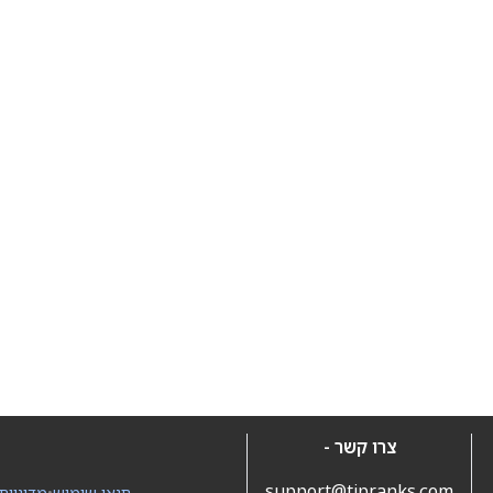
צרו קשר -
support@tipranks.com
תנאי שימוש
•
מדיניות