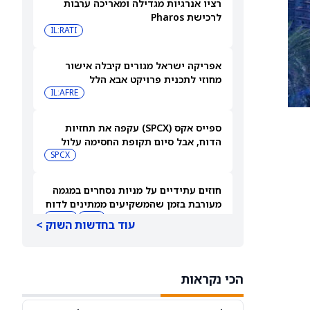
רציו אנרגיות מגדילה ומאריכה ערבות
לרכישת Pharos
IL:RATI
אפריקה ישראל מגורים קיבלה אישור
מחוזי לתכנית פרויקט אבא הלל
IL:AFRE
ספייס אקס (SPCX) עקפה את תחזיות
הדוח, אבל סיום תקופת החסימה עלול
להפיל את המניה
SPCX
חוזים עתידיים על מניות נסחרים במגמה
מעורבת בזמן שהמשקיעים ממתינים לדוח
התעסוקה של יולי
DIA
QQQ
עוד בחדשות השוק >
בעלי עניין קונים את הירידות ב-2 המניות
האלה — והאנליסטים מגבים את המהלך
הכי נקראות
CVNA
CSGP