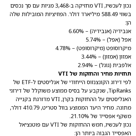
נכון לעכשיו, VTI מחזיקה ב‑3,468 מניות עם סך נכסים
בשווי 588.49 מיליארד דולר. הפוזיציות המובילות שלה
הן:
אנבידיה
(אנבידיה)
– 6.60%
אפל
(אפל)
– 5.74%
מיקרוסופט
(מיקרוסופט)
– 4.78%
אמזון
(אמזון)
– 3.44%
אלפבית
(גוגל)
– 2.94%
תחזיות מחיר והחזקות של VTI
לפי דירוג הקונצנזוס הייחודי של אנליסטים ל‑ETF של
TipRanks, שנקבע על בסיס ממוצע משוקלל של דירוגי
האנליסטים על ההחזקות בקרן, VTI מדורגת בקנייה
מתונה. מחיר היעד הממוצע בוול סטריט, 410.79 דולר,
משקף אפסייד של 21.10%.
נכון לעכשיו, חמש ההחזקות של VTI עם פוטנציאל
האפסייד הגבוה ביותר הן: