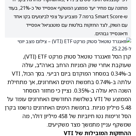
מתונה עם מחיר יעד ממוצע המשקף אפסייד של כ‑21%, בעוד
ש‑Smart Score ברמה 7 מצביע על צפי לביצועים בקו אחד
עם השוק, לצד החזקות בולטות עם פוטנציאל אפסייד
ודאונסייד גבוהים.
קרן הסל וואנגרד טוטאל סטוק מרקט ETF ‏(VTI),
שעוקבת אחרי שוק המניות הרחב בארה"ב, עולה
ב‑0.34% במסחר המוקדם ביום רביעי. בסך הכול, VTI
עלתה ב‑0.74% בחמשת הימים האחרונים, אך מתחילת
השנה היא עולה ב‑0.35%. נציין כי מחזור המסחר
הממוצע של VTI בשלושת החודשים האחרונים עומד על
5.48 מיליון מניות. בחמשת הימים האחרונים נרשמו בקרן
הסל זרימות נטו חיוביות של 458 מיליון דולר, מה
שמשקף עניין מתמשך מצד משקיעים.
ההחזקות המובילות של VTI