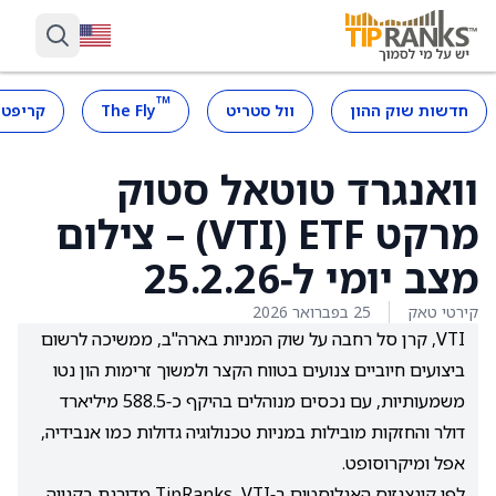
™
חדשות שוק ההון
וול סטריט
The Fly
קריפטו
וואנגרד טוטאל סטוק
מרקט ETF ‏(VTI) – צילום
מצב יומי ל‑25.2.26
קירטי טאק
25 בפברואר 2026
VTI, קרן סל רחבה על שוק המניות בארה"ב, ממשיכה לרשום
ביצועים חיוביים צנועים בטווח הקצר ולמשוך זרימות הון נטו
משמעותיות, עם נכסים מנוהלים בהיקף כ‑588.5 מיליארד
דולר והחזקות מובילות במניות טכנולוגיה גדולות כמו אנבידיה,
אפל ומיקרוסופט.
לפי קונצנזוס האנליסטים ב‑TipRanks, VTI מדורגת בקנייה