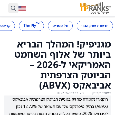
™
חדשות שוק ההון
וול סטריט
The Fly
קריפטו
מגניפיק! המהלך הבריא
ביותר של אלוף השחמט
האמריקאי ל‑2026 –
הביוטק הצרפתית
אביבאקס (ABVX)
דייוויד קרייק
23 בפברואר 2026
היקארו נקמורה מחזיק במניית הביוטק הצרפתית אביבאקס
(ABVX) בתיק טיפרנקס שלו עם תשואה של 12.72% נכון
לפברואר 2026, כאשר העלייה במניה נובעת בעיקר משמועות