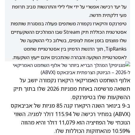
על יעד רכישה אפשרי על ידי אלי לילי והתרגשות סביב תרופת
מעי דלקתית חדשה.
טיפרנקס והיקארו נקמורה משתפים פעולה במסגרת שותפות
אסטרטגית הכוללת תיק Stream שבו המהלכים ההשקעתיים
שלו מוצגים בזמן אמת לצופים, בשילוב כלי ההשקעה של
TipRanks, תוך הדגשת הדמיון בין אסטרטגיית שחמט
לאסטרטגיית השקעה והבהרה שהתכנים אינם ייעוץ השקעות.
אלוף השחמט האמריקאי היקארו נקמורה יושב על
תשואה מרשימה באחת ממניות 2026 שלו בתוך תיק
ההשקעות שלו בטיפרנקס.
ב‑9 בינואר השנה היקארו קנה 85 מניות של אביבאקס
(ABVX)
במחיר רכישה של 115.94 דולר למניה. השווי
הנוכחי של הפוזיציה הוא 11,079 דולר והיא מהווה
10.59% מהאחזקות הכוללות שלו.