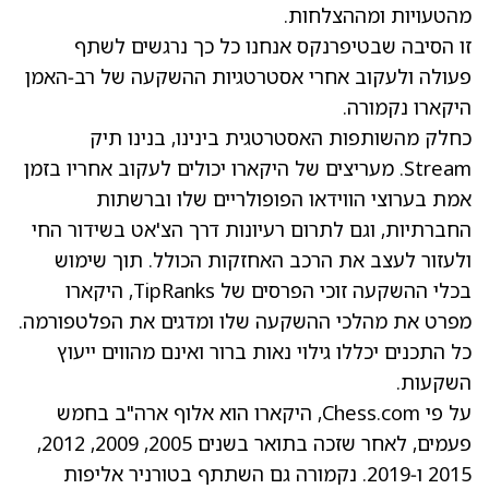
מהטעויות ומההצלחות.
זו הסיבה שבטיפרנקס אנחנו כל כך נרגשים לשתף
פעולה ולעקוב אחרי אסטרטגיות ההשקעה של רב‑האמן
היקארו נקמורה.
כחלק מהשותפות האסטרטגית בינינו, בנינו תיק
Stream. מעריצים של היקארו יכולים לעקוב אחריו בזמן
אמת בערוצי הווידאו הפופולריים שלו וברשתות
החברתיות, וגם לתרום רעיונות דרך הצ'אט בשידור החי
ולעזור לעצב את הרכב האחזקות הכולל. תוך שימוש
בכלי ההשקעה זוכי הפרסים של TipRanks, היקארו
מפרט את מהלכי ההשקעה שלו ומדגים את הפלטפורמה.
כל התכנים יכללו גילוי נאות ברור ואינם מהווים ייעוץ
השקעות.
על פי Chess.com, היקארו הוא אלוף ארה"ב בחמש
פעמים, לאחר שזכה בתואר בשנים 2005, 2009, 2012,
2015 ו‑2019. נקמורה גם השתתף בטורניר אליפות