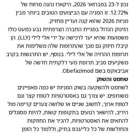
נכון ל‑23 בפברואר 2026, היקארו נהנה מרווח של
12.72%. זו המניה עם הביצועים הטובים ביותר מבין
מניות 2026 שהוא קנה ועדיין מחזיק.
הזינוק הגדול במניית החברה הצרפתית נבע כמעט כולו
משמועות שהיא יעד לרכישה על ידי אלי לילי
(LLY).
הן
קיבלו חיזוק גם מכך שהתרופות שלה משלימות את
תרופות ההרזיה של אלי לילי. בנוסף, יש התרגשות בקרב
משקיעים סביב תרופת מעי דלקתית חדשה של
אביבאקס בשם Obefazimod.
שחמט והשוק
לשחמט ולהשקעה בשוק המניות יש כמה מאפיינים
משותפים. יש צורך גם באסטרטגיות לטווח קצר וגם
לטווח ארוך, לחשוב שניים או שלושה צעדים קדימה מול
היריב, להישאר רגועים בתקופות קשות, להיות מסוגלים
להתאים את האסטרטגיות, להכיר את החוזקות
והחולשות של כל כלי/נכס בתיק, וללמוד כל הזמן