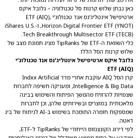
כאן נבחן שלוש קרנות סל טכנולוגיה – גלובל איקס
ארטיפישל אינטליג'נס אנד טכנולוג'י ETF (AIQ),
Horizon Digital Frontier ETF (YNOT), ו-iShares U.S.
Tech Breakthrough Multisector ETF (TECB).
כלי השוואת ה-ETF של TipRanks מציג תמונת מצב של
שלוש קרנות הסל הללו.
גלובל איקס ארטיפישל אינטליג'נס אנד טכנולוג'י
ETF (AIQ)
קרן הסל AIQ עוקבת אחרי מדד Indxx Artificial
Intelligence & Big Data, ומעניקה חשיפה לחברות
שצפויות להרוויח מהמשך הפיתוח והשימוש בבינה
מלאכותית במוצרים ובשירותים שלהן, וכן לחברות
שמספקות חומרה התומכת בשימוש ב-AI לניתוח של ביג
דאטה.
לפי דירוג הקונצנזוס הייחודי של TipRanks ל-ETF,
שנקבע על בסיס ממוצע משוקלל של דירוגי האנליסטים