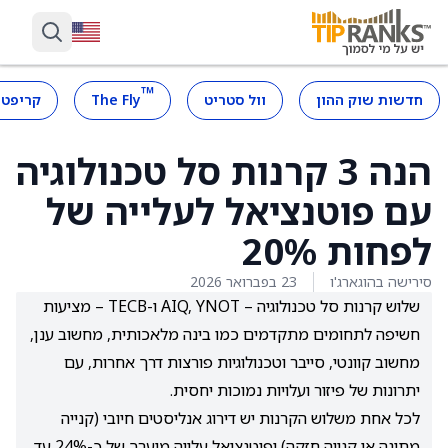
™
חדשות שוק ההון
וול סטריט
The Fly
קריפטו
הנה 3 קרנות סל טכנולוגיה
עם פוטנציאל לעלייה של
לפחות 20%
סירישה בהוגארג'ו
23 בפברואר 2026
שלוש קרנות סל טכנולוגיה – AIQ, YNOT ו-TECB – מציעות
חשיפה לתחומים מתקדמים כמו בינה מלאכותית, מחשוב ענן,
מחשוב קוונטי, סייבר וטכנולוגיות פורצות דרך אחרות, עם
יתרונות של פיזור ועלויות נמוכות יחסית.
לכל אחת משלוש הקרנות יש דירוג אנליסטים חיובי (קנייה
מתונה או קנייה חזקה) ופוטנציאל עלייה מוערך של כ-24% עד