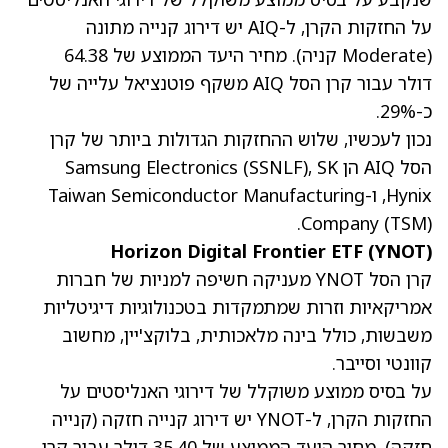
על החזקות הקרן, ל-AIQ יש דירוג קנייה מתונה
(Moderate קניה). מחיר היעד הממוצע של 64.38
דולר עבור קרן הסל AIQ משקף פוטנציאל עלייה של
כ-29%.
נכון לעכשיו, שלוש ההחזקות הגדולות ביותר של קרן
הסל AIQ הן Samsung Electronics
, SK
(SSNLF)
Hynix, ו-Taiwan Semiconductor Manufacturing
.
Company
(TSM)
Horizon Digital Frontier ETF (YNOT)
קרן הסל YNOT מעניקה חשיפה למניות של חברות
אמריקאיות וזרות שמתמקדות בטכנולוגיות דיגיטליות
משבשות, כולל בינה מלאכותית, בלוקצ'יין, מחשוב
קוונטי וסייבר.
על בסיס ממוצע משוקלל של דירוגי האנליסטים על
החזקות הקרן, ל-YNOT יש דירוג קנייה חזקה (קנייה
חזקה). מחיר היעד הממוצע של 35.40 דולר עבור קרן