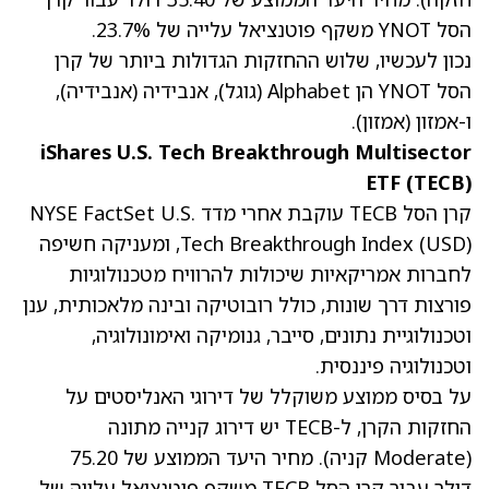
הסל YNOT משקף פוטנציאל עלייה של 23.7%.
נכון לעכשיו, שלוש ההחזקות הגדולות ביותר של קרן
הסל YNOT הן Alphabet
(גוגל)
, אנבידיה
(אנבידיה)
,
ו-אמזון
(אמזון)
.
iShares U.S. Tech Breakthrough Multisector
ETF (TECB)
קרן הסל TECB עוקבת אחרי מדד NYSE FactSet U.S.
Tech Breakthrough Index (USD), ומעניקה חשיפה
לחברות אמריקאיות שיכולות להרוויח מטכנולוגיות
פורצות דרך שונות, כולל רובוטיקה ובינה מלאכותית, ענן
וטכנולוגיית נתונים, סייבר, גנומיקה ואימונולוגיה,
וטכנולוגיה פיננסית.
על בסיס ממוצע משוקלל של דירוגי האנליסטים על
החזקות הקרן, ל-TECB יש דירוג קנייה מתונה
(Moderate קניה). מחיר היעד הממוצע של 75.20
דולר עבור קרן הסל TECB משקף פוטנציאל עלייה של