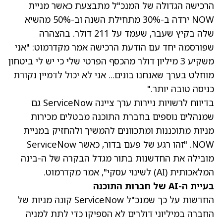
הרכישה הגדולה של המנכ"ל מתבצעת כאשר מניית
NOW ירדה ב-30% מתחילת השנה וב-50% מהשיא
שלה בקיץ שעבר, שעמד על 211 דולר. בהצהרה
שפורסמה יחד עם הודעת הרכישה אמר מקדרמוט: "אני
משקיע 3 מיליון דולר מהכסף הפרטי שלי כי יש לי ביטחון
מוחלט בערך שאנחנו בונים... אני לא יכול לדמיין נקודת
כניסה טובה יותר."
בדיווח לרשויות ניירות ערך ציינה ServiceNow גם
שמנהלים נוספים בחברת התוכנה מבטלים מכירות
מניות מתוכננות ומתכוונים להמשיך ולהחזיק במניית
NOW. "זהו רגע של פעם בדור, כאשר ServiceNow
מובילה את החדשנות בתור מגדל הבקרה של ה-בינה
המלאכותית (AI) לשינוי עסקי", אמר מקדרמוט.
בעיית ה-AI של חברות התוכנה
החדשות על כך שמנכ"ל ServiceNow קונה מניות של
החברה במיליוני דולרים לא הספיקו כדי לתת למניה