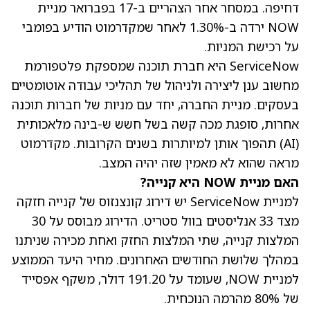
דחיפה. במסחר אחר הצהריים ב-17 בפברואר מניית
NOW ירדה ב-1.30% לאחר שמקדרמוט הודיע בפומבי
על רכישת המניות.
ServiceNow היא חברת תוכנה שמספקת פלטפורמת
מחשוב ענן ליצירה ולניהול של תהליכי עבודה אוטומטיים
בעסקים. מניית החברה, יחד עם מניות של חברות תוכנה
אחרות, סופגת מכה קשה בשל חשש ש-בינה מלאכותית
(AI) תהפוך אותן למיותרות בשנים הקרובות. מקדרמוט
מראה שהוא לא מאמין שזה יהיה המצב.
האם מניית NOW היא קנייה?
למניית ServiceNow יש דירוג קונצנזוס של קנייה חזקה
מצד 33 אנליסטים בוול סטריט. הדירוג מבוסס על 30
המלצות קנייה, שתי המלצות החזק ואחת מכירה שניתנו
במהלך שלושת החודשים האחרונים.
מחיר היעד הממוצע
למניית NOW
, שעומד על 191.20 דולר, משקף אפסייד
של 80% מהרמה הנוכחית.