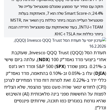
חזקה עם מחיר יעד ממוצע שמגלם פוטנציאל עלייה של
24.4%; ה-Smart Score שלה הוא 7, והאחזקות בעלות
פוטנציאל העלייה הגבוה ביותר כוללות בין השאר את MSTR,
TEAM ו-INTU, בעוד שהאחזקות עם פוטנציאל הירידה הגבוה
ביותר כוללות את TSLA ו-KHC.
תעודת הסל Invesco QQQ Trust (QQQ), שעוקבת
אחרי ביצועי מדד נאסד"ק 100 (
NDX
), עלתה ביום שישי
ב‑0.21%. בזמן שמדד S&P 500 (
SPX
) ומדד דאו ג'ונס
(
DJIA
) עלו ב‑0.05% וב‑0.10% בהתאמה, מדד נאסד"ק
כללי ירד ב‑0.22%. זאת למרות דוח מדד המחירים לצרכן
(CPI) לחודש ינואר שהיה מעט נמוך מהצפוי, שלא הצליח
לפצות על החששות מפני בינה מלאכותית (AI) והשיבוש
שהיא גורמת במגזרים כמו תוכנה, שירותים פיננסיים
ונדל"ן.