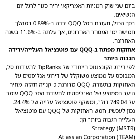
ביום שני שוק המניות האמריקאי יהיה סגור לרגל יום
הנשיאים.
בסך הכול, תעודת הסל QQQ ירדה ב‑0.89% במהלך
חמישה ימי המסחר האחרונים, אך עלתה ב‑11.6% בשנה
האחרונה.
אחזקות מפתח ב‑QQQ עם פוטנציאל העלייה/ירידה
הגבוה ביותר
לפי דירוג הקונצנזוס הייחודי של TipRanks לתעודות סל,
המבוסס על ממוצע משוקלל של דירוגי אנליסטים על
האחזקות בתעודה, QQQ מדורגת כ‑קנייה חזקה. מחיר
היעד הממוצע של האנליסטים לתעודת הסל QQQ עומד
על 749.04 דולר, ומשקף פוטנציאל עלייה של 24.4%.
נכון לעכשיו, חמש האחזקות של QQQ עם פוטנציאל
העלייה הגבוה ביותר הן:
Strategy
(MSTR)
Atlassian Corporation
(TEAM)