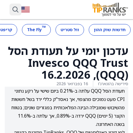
™
חדשות שוק ההון
וול סטריט
The Fly
קריפטו
עדכון יומי על תעודת הסל
Invesco QQQ Trust
‏(QQQ), 16.2.2026
סירישה בהוגארג'ו
16 בפברואר 2026
תעודת הסל QQQ עלתה ב-0.21% ביום שישי על רקע נתוני
CPI מעט נמוכים מהצפוי, אך נאסד"ק כללי ירד בשל חששות
מהשיבוש שמובילה הבינה המלאכותית במגזרים שונים; בטווח
הקצר (5 ימים) QQQ ירדה ב-0.89%, אך עלתה ב-11.6%
בשנה האחרונה.
לפי דירוג האנליסטים של TipRanks, QQQ מדורגת כקנייה