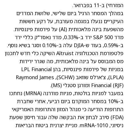
המזרחי) ב-11 בפברואר.
במהלך המסחר הרגיל ביום שלישי, שלושת המדדים
העיקריים ננעלו במגמה מעורבת, על רקע חששות
מהשפעת בינה מלאכותית (AI) על פירמות פיננסיות.
מדד S&P 500 ירד ב-0.33%, מדד נאסד"ק כללי ירד
ב-0.59%, בעוד ש-DJIA עלה ב-0.10% וסגר בשיא נוסף.
פלטפורמת הטכנולוגיה Altruist השיקה כלי חדש לתכנון
מס המבוסס על בינה מלאכותית, מה שגרר ירידות
במניות של פירמות פיננסיות, בהן LPL Financial
(LPLA)
, צ'ארלס שוואב
(SCHW)
, Raymond James
(RJF)
Financial
ומורגן סטנלי
(MS)
.
במעבר למניות בולטות, מניות מודרנה
(MRNA)
נחתכו
ב-10% במסחר המוקדם ביום רביעי, אחרי שחברת
התרופות הודיעה כי מנהל המזון והתרופות האמריקאי
(FDA) סירב לבחון את הבקשה שלה עבור חיסון שפעת
ניסיוני, mRNA-1010. מניית יצרנית ביטוח הבריאות