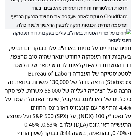
חדשות רגולטוריות ודוחות ותחזיות מאכזבים, בעוד
Cloudflare מזנקת לאחר שעקפה את תחזיות הרבעון הרביעי
ופרסמה תחזית הכנסות חזקה לרבעון הראשון ולשנה כולה.
חוזים עתידיים על מניות בארה"ב עלו בבוקר יום רביעי,
בעקבות דוח תעסוקה לחודש ינואר שהיה טוב מהצפוי.
דוח המשרות הלא-חקלאיות לחודש ינואר של הלשכה
לסטטיסטיקה של העבודה (Bureau of Labor
Statistics) הראה גידול של 130,000 משרות בינואר. זה
הרבה מעל הציפייה לעלייה של 55,000 משרות, לפי סקר
כלכלנים של דאו ג'ונס. במקביל, שיעור האבטלה עמד על
4.4% והתיישר עם קונצנזוס דאו ג'ונס. החוזים
על נאסד"ק 100 (NDX), על S&P 500 (SPX) ועל ממוצע
התעשייה דאו ג'ונס (DJIA) עלו ב-0.53%, 0.46%
ו-0.40%, בהתאמה, בשעה 8:44 בבוקר (שעון החוף