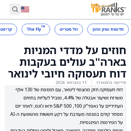
™
חדשות שוק ההון
וול סטריט
The Fly
קריפטו
חוזים על מדדי המניות
בארה"ב עולים בעקבות
דוח תעסוקה חיובי לינואר
סירישה בהוגארג'ו
11 בפברואר 2026
דוח תעסוקה חזק מהצפוי לינואר, עם תוספת של 130 אלף
משרות ושיעור אבטלה של 4.4%, מוביל לעליות בחוזים
העתידיים על נאסד"ק 100, S&P 500 ודאו ג'ונס, לאחר יום
מסחר קודם במגמה מעורבת על רקע חששות מהשפעת ה-AI
על הפירמות הפיננסיות.
מניות בולטות: מודרנה, הומאנה, מאטל וליפט נופלות בעקבות