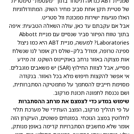
שמניית ABT כנראה תיסחר בתוך "מעטפת" סימטרית
של סטיית תקן אחת סביב מחיר השוק. המתודולוגיות
האלו מגיעות ישירות ממכונת וול סטריט.
אבל אם עקבתם עד כאן, עולה השאלה הטבעית: איפה
בתוך טווח הפיזור סביר שנסיים עם מניית Abbott
Laboratories? למעשה, מניית ABT היא כמו ניצול
ספינה טרופה, ומודל בלק–שולס רק אומר לנו שנשלח
אות מצוקה באזור נרחב באוקיינוס השקט. זה מידע
מסייע, אבל לצוות החילוץ (SAR) יש משאבים מוגבלים.
אי אפשר להקצות חיפוש מלא בכל האזור. בנקודה
מסוימת חייבים להסתמך על מתמטיקה הסתברותית,
ושם נכנסת לתמונה תכונת מרקוב.
שימוש במדע כדי לצמצם את מרחב ההסתברות
על פי תהליך מרקוב, המצב העתידי של מערכת תלוי
לחלוטין במצב הנוכחי. במונחים פשוטים, העיקרון הזה
אומר שלא מחשבים הסתברויות קדימה באופן מנותק,