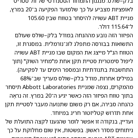
בלק–שולס. מנגנון התמחור הסטנדרטי של וול סטריט
לאופציות מצביע על כך שלמועד הפקיעה ב־20 במרץ,
מניית ABT עשויה להיסחר בטווח שבין 105.60
ל־115.64 דולר.
הפיזור הזה נובע מההנחה במודל בלק–שולס שעולם
התשואות בבורסה מתפלג לוג־נורמלית. במסגרת זו,
הטווח הנ"ל מייצג את המקום שבו מניית ABT עשויה
ליפול סימטרית סטיית תקן אחת מ"מחיר השוק" (תוך
התחשבות בתנודתיות ובמספר הימים עד לפקיעה).
במילים אחרות, מודל בלק–שולס מעריך שב־68%
מהמקרים, נצפה שמניית Abbott Laboratories תיסחר
בתוך טווח הפיזור הזה כאשר יגיע ה־20 במרץ. זה נראֶה
כהנחה סבירה, אם רק משום שתנועה מעבר לסטיית תקן
אחת תדרוש קטליזטור חריג במיוחד.
ועדיין, בנקודה זו אפשר לומר שהגענו לקצה התועלת של
ניתוחים מסדר ראשון. בפשטות, אין שום מחלוקת על כך