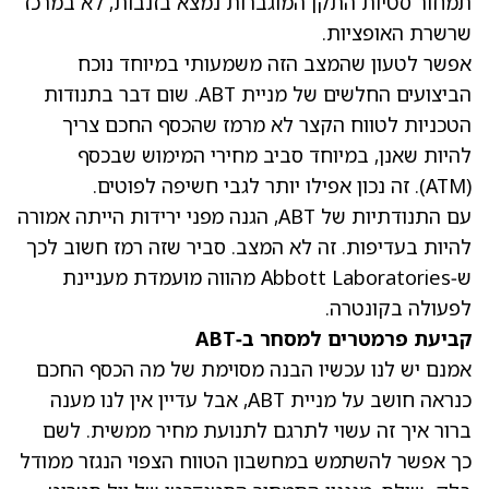
תמחור סטיות התקן המוגברות נמצא בזנבות, לא במרכז
שרשרת האופציות.
אפשר לטעון שהמצב הזה משמעותי במיוחד נוכח
הביצועים החלשים של מניית ABT. שום דבר בתנודות
הטכניות לטווח הקצר לא מרמז שהכסף החכם צריך
להיות שאנן, במיוחד סביב מחירי המימוש שבכסף
(ATM). זה נכון אפילו יותר לגבי חשיפה לפוטים.
עם התנודתיות של ABT, הגנה מפני ירידות הייתה אמורה
להיות בעדיפות. זה לא המצב. סביר שזה רמז חשוב לכך
ש‑Abbott Laboratories מהווה מועמדת מעניינת
לפעולה בקונטרה.
קביעת פרמטרים למסחר ב‑ABT
אמנם יש לנו עכשיו הבנה מסוימת של מה הכסף החכם
כנראה חושב על מניית ABT, אבל עדיין אין לנו מענה
ברור איך זה עשוי לתרגם לתנועת מחיר ממשית. לשם
כך אפשר להשתמש במחשבון הטווח הצפוי הנגזר ממודל