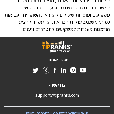
למרות ה"דיו האדום" האחרון, מניית ABT ממשיכה
למשוך גיבוי מצד גורמים משפיעים – מהסוג של
משקיעים ומוסדות שיכולים להזיז את השוק. יחד עם אות
כמותי משכנע, ענקית הבריאות הזו עשויה להציע
הזדמנות מעניינת למשקיעים קונטרריים נועזים.
חפשו אותנו -
צרו קשר -
support@tipranks.com
תנאי שימוש
מדיניות פרטיות
הצהרת נגישות