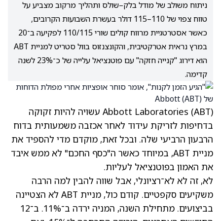
ניתוח משולב של מודל בלק–שולס ותהליך מרקוב מצביע על
טווח צפוי של 110–115 דולר בעשרת השבועות הקרובים,
כאשר אסטרטגיית מרווח קולים שורי 110/115 לפקיעה ב־20
במרץ נראית אטרקטיבית, והקונצנזוס בוול סטריט למניית ABT
הוא דירוג "קנייה חזקה" עם פוטנציאל עלייה של כ־23% לשנה
קדימה.
(ABT)
Abbott Laboratories
עשויה להיות זקוקה
בדחיפות לזריקת עידוד לאחר אכזבה משמעותית בדוח
הרבעון הרביעי שלה. ובכל זאת, מוקדם מדי להספיד את
מניית ABT, במיוחד כאשר ה"כסף החכם" לא ממש איבד
את האמון בפוטנציאל לעליות.
לא, זה לא לא־רציונלי, אבל שווה להבין למה הרבה
משקיעים סקפטיים. קודם כול, מניית ABT לא הצטיינה
בביצועים. מתחילת השנה, המניה ירדה ב־11%. ב־12