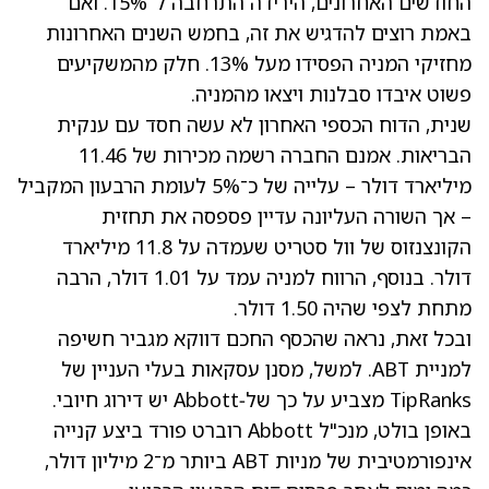
החודשים האחרונים, הירידה התרחבה ל־15%. ואם
באמת רוצים להדגיש את זה, בחמש השנים האחרונות
מחזיקי המניה הפסידו מעל 13%. חלק מהמשקיעים
פשוט איבדו סבלנות ויצאו מהמניה.
שנית, הדוח הכספי האחרון לא עשה חסד עם ענקית
הבריאות. אמנם החברה רשמה מכירות של 11.46
מיליארד דולר – עלייה של כ־5% לעומת הרבעון המקביל
– אך השורה העליונה עדיין פספסה את תחזית
הקונצנזוס של וול סטריט שעמדה על 11.8 מיליארד
דולר. בנוסף, הרווח למניה עמד על 1.01 דולר, הרבה
מתחת לצפי שהיה 1.50 דולר.
ובכל זאת, נראה שהכסף החכם דווקא מגביר חשיפה
למניית ABT. למשל,
מסנן עסקאות בעלי העניין של
TipRanks
מצביע על כך של‑Abbott יש דירוג חיובי.
באופן בולט, מנכ"ל Abbott רוברט פורד ביצע קנייה
אינפורמטיבית של מניות ABT ביותר מ־2 מיליון דולר,