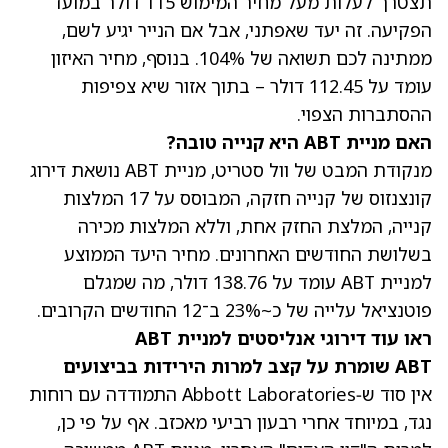
תצטרך לעלות מעל מחיר המימוש 115 דולר במועד
הפקיעה. זה יעד שאפתני, אבל אם הנייר יגיע לשם,
ממתינה לכם תשואה של 104%. בנוסף, מחיר האיזון
עומד על 112.45 דולר – בתוך אזור שיא צפיפות
ההסתברות הצפוי.
האם מניית ABT היא קנייה טובה?
מנקודת המבט של וול סטריט, מניית ABT נושאת דירוג
קונצנזוס של קנייה חזקה, המבוסס על 17 המלצות
קנייה, המלצת החזק אחת, וללא המלצות מכירה
בשלושת החודשים האחרונים.
מחיר היעד הממוצע
למניית ABT עומד על 138.76 דולר
, מה שמגלם
פוטנציאל עלייה של כ~23% ב־12 החודשים הקרובים.
ראו עוד דירוגי אנליסטים למניית ABT
ABT שומרת על קצב למרות הירידות בביצועים
אין סוד ש‑Abbott Laboratories התמודדה עם רוחות
נגד, במיוחד אחרי רבעון רביעי מאכזב. אף על פי כן,