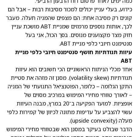
כמה ימים לאחר פרסום דוח הרבעון הרביעי.
כידוע, בעלי עניין יכולים למכור מסיבות רבות – אבל הם
קונים רק מסיבה אחת: הם מצפים שהמניה תעלה. מעבר
לכך, אותות נוספים מרמזים שמניית ABT מושכת עניין
חזק מצד מקצוענים מנוסים. בסך הכול, אני בעל
סנטימנט חיובי כלפי מניית ABT.
עיוות תנודתיות חושף סנטימנט חיובי כלפי מניית
ABT
אחד מכלי הניתוח הראשוניים הכי חשובים הוא עיוות
תנודתיות (volatility skew). מסנן זה מזהה את סטיית
התקן הגלומה – כלומר, הפוטנציאל התנועתי של המניה
– לאורך טווחי מחירי המימוש במרכיב מסוים של
אופציות.
למועד הפקיעה ב־20 במרץ
, מבנה העיוות
עשוי להצביע על עדיפות מתונה לכיוון של קמירות כלפי
מעלה (upside convexity).
הדבר שבולט בעיקר במסנן הוא שבטווחי מחירי המימוש