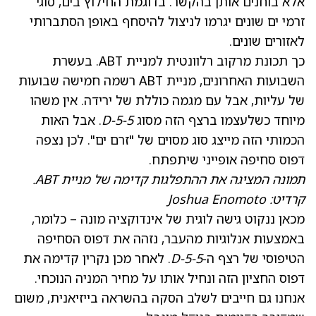
אלא בוחנים אותן בהקשר. בדוגמת החילוץ בים, סוגי
זרמי ים שונים יגרמו לניצול להיסחף באופן הסתברותי
לאזורים שונים.
כך תכונת מרקוב רלוונטית למניית ABT.
בעשרת
השבועות האחרונים, מניית ABT רשמה חמישה שבועות
של עליות, אבל עם מגמה כוללת של ירידה
. אין משהו
מיוחד כשלעצמו ברצף הזה מסוג
5-5-D
. אבל האות
הכמותי הזה מייצג סוג מסוים של "זרם ים". לכן נצפה
דפוס סחיפה אופייני שיתפתח.
תמונה המציגה את ההתפלגות קדימה של מניית ABT.
קרדיט: Joshua Enomoto
מכאן ננקוט גישה לוגית של אינדוקציה מונה – כלומר,
באמצעות אנלוגיות מהעבר, נזהה את דפוס הסחיפה
הטיפוסי של רצף ה‑
5-5-D
. לאחר מכן נקרין קדימה את
דפוס החציון הזה ונחיל אותו על מחיר המניה הנוכחי.
אנחנו גם חייבים לשלב הסקה בהשראה בייזיאנית, משום