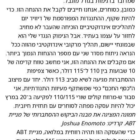
שמדובר בדגימות בגודל מוגבל.
כמובן, כסוחרים, אנחנו חייבים לקבל את ההנחה הזו. כדי
להיות שקוף, ההתנגדות המפורסמת של דיוויד יום
לתהליכים אינדוקטיביים הוכיחה שהעבר לא מחויב
לחזור על עצמו בעתיד. אבל הנימוק הנגדי שלי הוא
שבמונחי יישום, תהליך מרקובי אינדוקטיבי מהווה ככל
הנראה ניתוח מסדר שני עם מספר ההנחות הנמוך ביותר.
אם מקבלים את ההנחה הזו, אני מחשב טווח קדימה של
10 שבועות בין 110 ל־115 דולר, כאשר צפיפות
ההסתברות מגיעה לשיא סביב 113 דולר. יחד עם מיצוב
ה"כסף החכם" כפי שמשתקף מעיוות התנודתיות, אני
סבור ש‑
מרווח קולים שורי 110/115 לפקיעה ב־20 במרץ
יכול להיות עסקה מפתה לסוחרים עם תחזית חיובית.
תמונה המציגה את מבנה הביקוש ההסתברותי של מניית
ABT. קרדיט: Joshua Enomoto
כדי שהעסקה הזו תהיה רווחית במלואה, מניית ABT