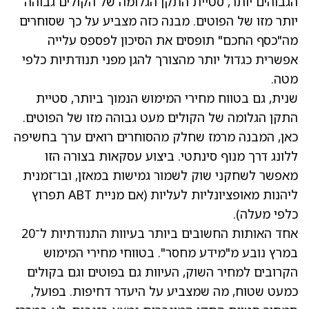
הגבוהים יותר, סטיית התקן הגלומה של הקולים גבוהה
יותר מזו של הפוטים. מבנה כזה מצביע על כך שסוחרים
מה"כסף החכם" תופסים את הסיכון לפספס עלייה
אפשרית כגדול יותר מהצורך להגן מפני תנודתיות כלפי
מטה.
שנית, גם בטווח מחירי המימוש הנמוך ביותר, סטיית
התקן הגלומה של הקולים מעט גבוהה מזו של הפוטים.
כאן, המבנה מרמז שחלק מהסוחרים רואים ערך בחשיפה
ללונג דרך מנוף סינתטי. ביצוע עסקאות בצורה הזו
מאפשר לשחקני שוק לשמור גמישות במאזן, ובו־זמנית
ליהנות מאופציונליות לעליות (אם מניית ABT תפרוץ
כלפי מעלה).
אחד האותות החשובים ביותר בעיוות התנודתיות ל־20
במרץ נובע מ"מידע מחסר". בטווחי מחירי המימוש
הקרובים למחיר השוק, העיוות גם בפוטים וגם בקולים
כמעט שטוח, מה שמצביע על היעדר דחיפות. בפועל,