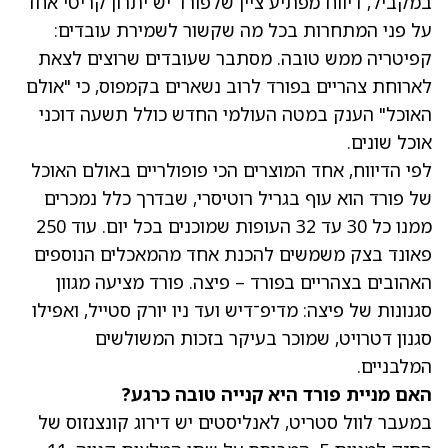
במקביל, דיווח מפתיע ציין שלפורד יש יתרון קריטי אחד
על פני המתחרות בכל מה שקשור לשמירת עובדים:
קפיטריה ממש טובה. מסתבר שעובדים שרוצים לצאת
לארוחת צהריים בפורד לרוב נשארים בקמפוס, כי "אולם
האוכל" הענק במטה העולמי החדש כולל תשעה דוכני
אוכל שונים.
לפי הדיווח, אחד המוצרים הכי פופולריים באולם האוכל
של פורד הוא עוף בגריל רוטיסרי, שבדרך כלל נמכרים
ממנו כל 30 עד 32 העופות שמוכנים בכל יום. עוד 250
פאונד בצק משמשים להכנת אחד מהמאכלים הנוספים
האהובים בצהריים בפורד – פיצה. פורד מציעה מגוון
סגנונות של פיצה: מדיפ־דיש ועד ניו יורק סטייל, ואפילו
סגנון דטרויט, שמוכר בעיקר בזכות המשולשים
המלבניים.
האם מניית פורד היא קנייה טובה כרגע?
במעבר לוול סטריט, לאנליסטים יש דירוג קונצנזוס של