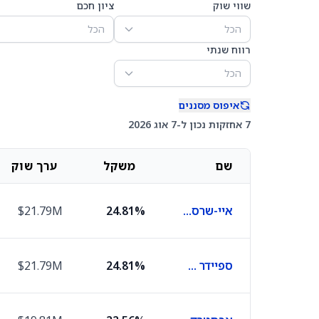
שווי שוק
ציון חכם
הכל
הכל
רווח שנתי
הכל
איפוס מסננים
7 אחזקות נכון ל-7 אוג 2026
שם
משקל
ערך שוק
איי-שרס ברוד יו אס די היי יילד קורפט בונד
24.81%
$21.79M
ספיידר פורטפוליו היי יילד בונד
24.81%
$21.79M