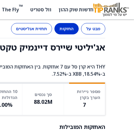
™
The Fly
חדשות שוק ההון
וול סטריט
מבט על
החזקות
תחזית אנליסטים
אג'יליטי שיירס דיינמיק טקטיקל אינקא
ב-18.54%, XBB ב-7.52%.
מספר ניירות
10 ההחזק
סך נכסים
הערך בקרן
הגדולות
88.02M
0.00%
7
האחזקות המובילות