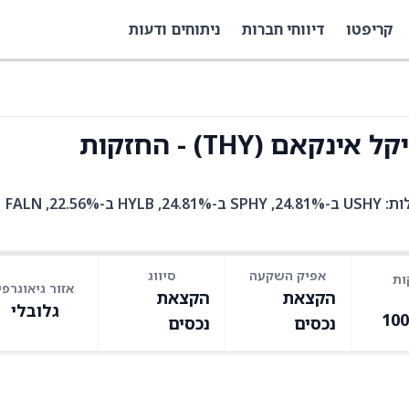
קריפטו
דיווחי חברות
ניתוחים ודעות
ם (THY) - החזקות
THY היא קרן סל עם 7 אחזקות. בין האחזקות המובילות: USHY ב-24.81%, SPHY ב-24.81%, HYLB ב-22.56%, FALN
אפיק השקעה
סיווג
ות
אזור גיאוגרפי
הקצאת
הקצאת
גלובלי
10
נכסים
נכסים