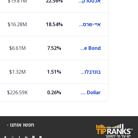
אכסטרקרס יו אס די היי יילד קורפורת בונד
22.56%
$19.81M
איי-שרס פולן אנג'לס יואסדי בונד
18.54%
$16.28M
$6.61M
7.52%
BondBloxx BB-Rated USD High Yield Corporate Bond
בונדבלוקס CCC רייטד יו אס די היי יילד קורפרייט בונד
1.51%
$1.32M
$226.59K
0.26%
U.S. Dollar
חפשו אותנו -