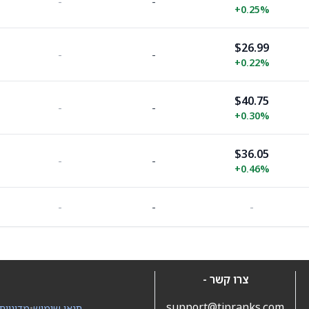
-
-
+
0.25%
$26.99
-
-
+
0.22%
$40.75
-
-
+
0.30%
$36.05
-
-
+
0.46%
-
-
-
צרו קשר -
support@tipranks.com
תנאי שימוש
•
מדיניות