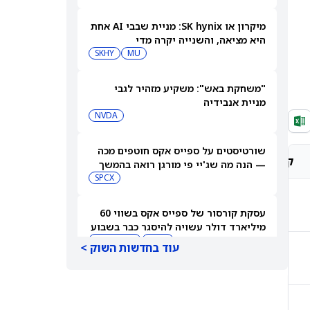
מיקרון או SK hynix: מניית שבבי AI אחת
היא מציאה, והשנייה יקרה מדי
SKHY
MU
"משחקת באש": משקיע מזהיר לגבי
מניית אנבידיה
NVDA
שורטיסטים על ספייס אקס חוטפים מכה
קונצנזוס אנליסטים
מחיר יעד אנליסטים
— הנה מה שג'יי פי מורגן רואה בהמשך
SPCX
-
-
עסקת קורסור של ספייס אקס בשווי 60
מיליארד דולר עשויה להיסגר כבר בשבוע
הבא… אבל המותג Cursor עלול להיעלם
SPCX
PC:CURSO
עוד בחדשות השוק >
-
-
מניית מעקב? ג'פריס גרופ שוקלת את
הספקולציות על מיזוג בין SpaceX
לטסלה
JEF
SPCX