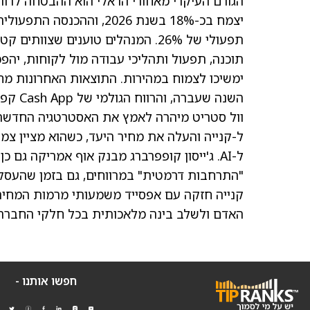
הגורם העיקרי מאחורי הראלי הוא ההבטחה לרוו
תפעולי של 26%. המנהלים טוענים שצ
השנה שעברה, והרווח הגולמי של Cash App קפץ בכ-33%.
וול סטריט מיהרה לאמץ את האסטרטגיה החדשה. 
ל-קנייה והעלה את מחיר היעד, כשהוא מציין צמ
ל-AI. ג'ייסון קופפרברג מבנק אוף אמריקה ג
"התרחבות דרמטית" במרווחים, גם בזמן שהעסק
קנייה חזקה עם אפסייד משמעותי מרמות המחיר ה
האדם ולשלב בינה מלאכותית בכל חלקי החברה 
חפשו אותנו -