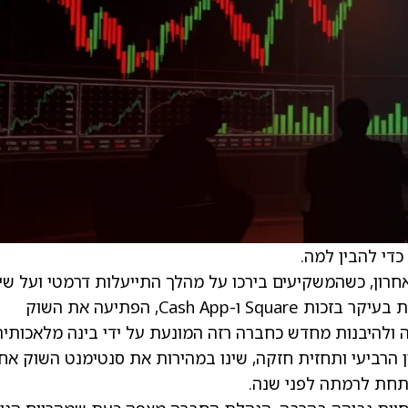
25. במהלך השבוע האחרון, כשהמשקיעים בירכו על מהלך התייעלות דרמטי ועל ש
חד בתחזית של החברה. קבוצת הפינטק, המוכרת בעיקר בזכות Square ו-Cash App, הפתיעה את השוק
כ-40% מכוח האדם שלה ולהיבנות מחדש כחברה רזה המונעת על ידי בינה מלאכותי
ון הרביעי ותחזית חזקה, שינו במהירות את סנטימנט השוק אח
תחת לרמתה לפני שנה.