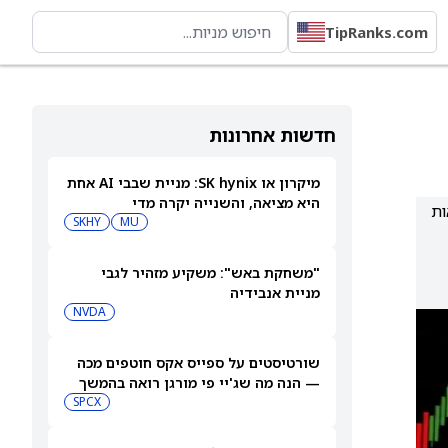
TipRanks.com
חדשות אחרונות
מיקרון או SK hynix: מניית שבבי AI אחת
היא מציאה, והשנייה יקרה מדי
צאות
SKHY
MU
"משחקת באש": משקיע מזהיר לגבי
מניית אנבידיה
NVDA
שורטיסטים על ספייס אקס חוטפים מכה
— הנה מה שג'יי פי מורגן רואה בהמשך
SPCX