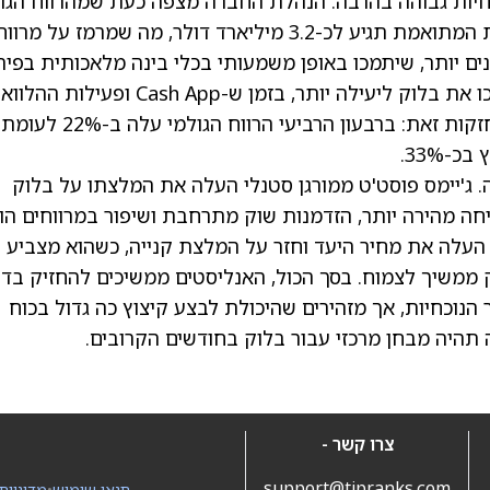
חיות גבוהה בהרבה. הנהלת החברה מצפה כעת שמהרווח הגו
יצמח בכ-18% בשנת 2026, וההכנסה התפעולית המתואמת תגיע לכ-3.2 מיליארד דולר, מה שמרמז על מרוו
וותים קטנים יותר, שיתמכו באופן משמעותי בכלי בינה מלאכותית בפי
תוכנה, תפעול ותהליכי עבודה מול לקוחות, יהפכו את בלוק ליעילה יותר, בזמן ש-Cash App ופעיל
ימשיכו לצמוח במהירות. התוצאות האחרונות מחזקות זאת: ברבעון הרביעי הרווח הגולמי עלה ב-22% לעומת
ג'יימס פוסט'ט ממורגן סטנלי העלה את המלצתו על בלוק
יחה מהירה יותר, הזדמנות שוק מתרחבת ושיפור במרווחים הו
ם כן העלה את מחיר היעד וחזר על המלצת קנייה, כשהוא מצביע 
 ממשיך לצמוח. בסך הכול, האנליסטים ממשיכים להחזיק בד
נוכחיות, אך מזהירים שהיכולת לבצע קיצוץ כה גדול בכוח
תהיה מבחן מרכזי עבור בלוק בחודשים הקרובים.
צרו קשר -
support@tipranks.com
תנאי שימוש
•
מדיניות