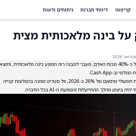
קריפטו
דיווחי חברות
ניתוחים ודעות
 על בינה מלאכותית מצית
מניית בלוק זינקה בכ-25.5% בעקבות תוכנית קיצוץ של כ-40% מכוח האדם, מעבר למבנה רזה המונע בינה מלאכותית, ותו
וב-Cash App.
בלוק מציגה תחזית לרווחיות גבוהה יותר עם צפי למרווח תפעולי מתואם של 26% ב-2026, וול סטריט מגיבה בהמלצות קנייה
יצוע מהלך ההתייעלות והטמעת ה-AI בכל החברה.