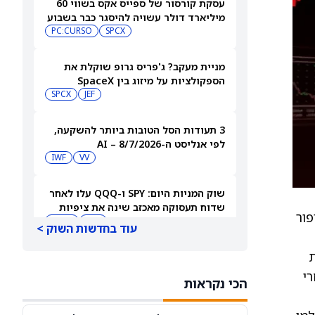
עסקת קורסור של ספייס אקס בשווי 60
מיליארד דולר עשויה להיסגר כבר בשבוע
הבא… אבל המותג Cursor עלול להיעלם
SPCX
PC:CURSO
מניית מעקב? ג'פריס גרופ שוקלת את
הספקולציות על מיזוג בין SpaceX
לטסלה
JEF
SPCX
3 תעודות הסל הטובות ביותר להשקעה,
לפי אנליסט ה-AI – 8/7/2026
IWF
VV
שוק המניות היום: SPY ו-QQQ עלו לאחר
שדוח תעסוקה מאכזב שינה את ציפיות
יפור
הריבית
DIA
QQQ
עוד בחדשות השוק >
ת
מניות מחשוב קוונטי מזנקות כשוושינגטון
בוחנת הגדלת המימון ב-68%
רי
הכי נקראות
QBTS
IONQ