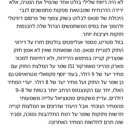
לא היה דיווח שלילי בולט אחד שהפיל את המניה, אלא
ירידה הדרגתית שמבטאת ספקות מתמשכים לגבי
היכולת של סנאפ לבלוט בשוק צפוף של פרסום דיגיטלי
ולהפוך את בסיס המשתמשים הגדול שלה להכנסות
חזקות ויציבות יותר.
בוול סטריט, מספר אנליסטים בולטים חזרו על דירוגי
החזק למניית סנאפ, מה שמאותת שאין לא אמון חזק
שמצדיק קנייה במימוש הירידות, ולא דחיפות למכור.
מארק מהייני מאוורקור ISI שמר על המלצת החזק עם
מחיר יעד של 9 דולר, בעוד יוסף סקוואלי מטרואיסט גם
כן שמר על החזק ועל מחיר יעד של 8 דולר. יעדי המחיר
האלו, יחד עם הקונצנזוס הרחב יותר בטווח של 8–9
דולרים, עדיין משקפים פוטנציאל עלייה משמעותי
מהמחיר הנוכחי. אבל היעדר שדרוגים או המלצות קנייה
חדשות וחזקות שומר על רמת התלהבות נמוכה, וסביר
שזה תרם לחלשות המחיר האחרונה.