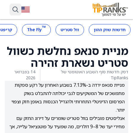
™
חדשות שוק ההון
וול סטריט
The Fly
קריפטו
מניית סנאפ נחלשת כשוול
סטריט נשארת זהירה
דסק חדשות סוף השבוע האוטומטי של
14 בפברואר
2026
TipRanks
מניית סנאפ ירדה ב-7.13% בשבוע האחרון על רקע ספקות
מתמשכים של המשקיעים לגבי יכולתה להתבלט בשוק
הפרסום הדיגיטלי התחרותי ולהגדיל הכנסות באופן חזק וצפוי
יותר.
אנליסטים מובילים בוול סטריט שומרים על דירוג החזק עם
מחירי יעד של 8–9 דולרים, מה שמעיד על פוטנציאל עלייה, אך