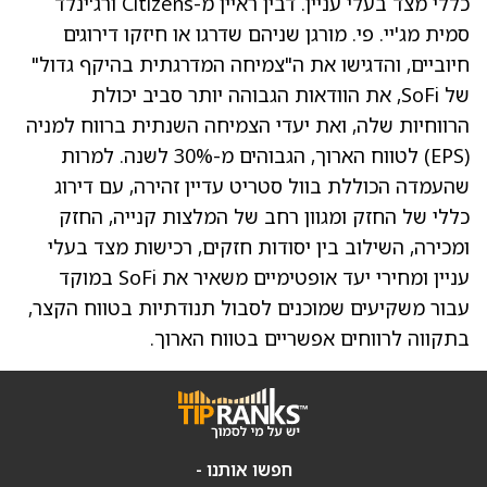
כללי מצד בעלי עניין. דבין ראיין מ-Citizens ורג'ינלד
סמית מג'יי. פי. מורגן שניהם שדרגו או חיזקו דירוגים
חיוביים, והדגישו את ה"צמיחה המדרגתית בהיקף גדול"
של SoFi, את הוודאות הגבוהה יותר סביב יכולת
הרווחיות שלה, ואת יעדי הצמיחה השנתית ברווח למניה
(EPS) לטווח הארוך, הגבוהים מ-30% לשנה. למרות
שהעמדה הכוללת בוול סטריט עדיין זהירה, עם דירוג
כללי של החזק ומגוון רחב של המלצות קנייה, החזק
ומכירה, השילוב בין יסודות חזקים, רכישות מצד בעלי
עניין ומחירי יעד אופטימיים משאיר את SoFi במוקד
עבור משקיעים שמוכנים לסבול תנודתיות בטווח הקצר,
בתקווה לרווחים אפשריים בטווח הארוך.
חפשו אותנו -