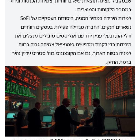
שבמקביל מציגה תוצאות שיא ברווחיות, צמיחת הכנסות וגידול
במספר הלקוחות והמוצרים.
למרות הירידה במחיר המניה, היסודות העסקיים של SoFi
נשארים חזקים, החברה מגדילה פעילות בעסקים רווחיים
ודלי-הון, ובעלי עניין יחד עם אנליסטים מובילים מנצלים את
הירידות כדי לקנות ומדגישים פוטנציאל צמיחה גבוה ברווח
למניה בטווח הארוך, גם אם הקונצנזוס בוול סטריט עדיין זהיר
ברמת החזק.