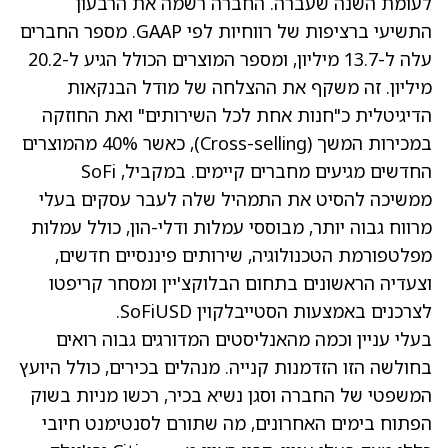
לעומת השנה שעברה. החברה רשמה את הרבעון
התשיעי ברציפות של רווחיות לפי GAAP. מספר החברים
עלה ל-13.7 מיליון, ומספר המוצרים הכולל הגיע ל-20.2
מיליון. זה משקף את ההצלחה של מודל הבנקאות
הדיגיטלית כ"חנות אחת לכל השירותים" ואת החוזקה
במכירות המשך (Cross-selling), כאשר 40% מהמוצרים
החדשים מגיעים מחברים קיימים. במקביל, SoFi
ממשיכה להסיט את התמהיל שלה לעבר עסקים בעלי
מרווח גבוה יותר, מבוססי עמלות ודלי-הון, כולל עמלות
מפלטפורמת הטכנולוגיה, שירותים פיננסיים חדשים,
וצעדיה הראשונים בתחום הבלוקצ'יין ומסחר קריפטו
לצרכנים באמצעות הסטייבלקוין SoFiUSD.
בעלי עניין וכמה מהאנליסטים המדורגים גבוה רואים
בחולשה הזו הזדמנות קנייה. מנהלים בכירים, כולל היועץ
המשפטי של החברה וסגן נשיא בכיר, רכשו מניות בשוק
הפתוח בימים האחרונים, מה שתורם לסנטימנט חיובי