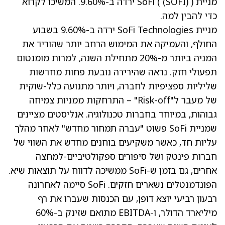
מניית SoFi (
(SOFI)
) ירדה ב-9.60%. המשיכו לקרוא
כדי להבין למה.
מניית SoFi Technologies ירדה ב-9.60% בשבוע
החולף, והעמיקה את המימוש הרחב יותר שהוריד את
המניה ביותר מ-20% מתחילת השנה, למרות מומנטום
תפעולי חזק. נראה שהירידה נובעת פחות מחדשות
שליליות ספציפיות לחברה, ויותר מתנועה כלל-שוקית
של מעבר ל"Risk-off" – התרחקות ממניות צמיחה
גבוהות, במיוחד בחברות טכנולוגיה. אנליסטים מציינים
שמניית SoFi פשוט "עברה תמחור מחדש" לאחר מהלך
עליות חד, כאשר משקיעים בוחנים מחדש את השווי של
חברות פינטק ושל סיפורים ספקולטיביים-למחצה
אחרים, גם בזמן ש-SoFi ממשיכה לדווח על תוצאות שיא.
הפונדמנטלים נשארים חזקים. SoFi סיימה לאחרונה
רבעון רביעי יוצא דופן, עם הכנסות שעברו את רף
מיליארד הדולר, ו-EBITDA מתואם שזינק ב-60%