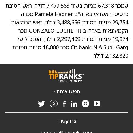
שמכר 67,318 מניות בשווי 7,479,563 דולר. ראש חטיבת
כרטיסי האשראי בארה"ב Pamela Habner מכרה
29,754 מניות תמורת 3,488,656 דולר, ראש הבנקאות
הקמעונאית בארה"ב GONZALO LUCHETTI מכר
19,974 מניות תמורת 2,297,409 דולר, והמנכ"ל של
Citibank, N.A Sunil Garg מכר 18,000 מניות תמורת
2,132,820 דולר.
חפשו אותנו -
צרו קשר -
support@tipranks.com