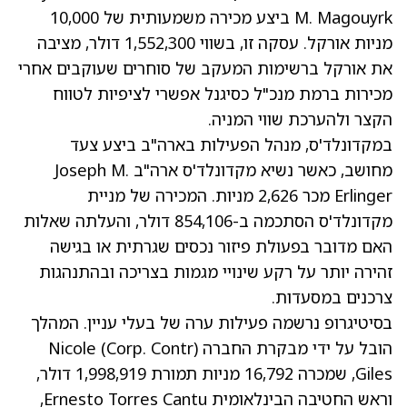
M. Magouyrk ביצע מכירה משמעותית של 10,000
מניות אורקל. עסקה זו, בשווי 1,552,300 דולר, מציבה
את אורקל ברשימות המעקב של סוחרים שעוקבים אחרי
מכירות ברמת מנכ"ל כסיגנל אפשרי לציפיות לטווח
הקצר ולהערכת שווי המניה.
במקדונלד'ס, מנהל הפעילות בארה"ב ביצע צעד
מחושב, כאשר נשיא מקדונלד'ס ארה"ב Joseph M.
Erlinger מכר 2,626 מניות. המכירה של מניית
מקדונלד'ס הסתכמה ב-854,106 דולר, והעלתה שאלות
האם מדובר בפעולת פיזור נכסים שגרתית או בגישה
זהירה יותר על רקע שינויי מגמות בצריכה ובהתנהגות
צרכנים במסעדות.
בסיטיגרופ נרשמה פעילות ערה של בעלי עניין. המהלך
הובל על ידי מבקרת החברה (Corp. Contr) Nicole
Giles, שמכרה 16,792 מניות תמורת 1,998,919 דולר,
וראש החטיבה הבינלאומית Ernesto Torres Cantu,