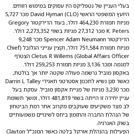
בעלי העניין של נטפליקס היו עסוקים במימוש רווחים.
היועץ המשפטי הראשי (CLO) David Hyman מכר 5,727
מניות תמורת 464,230 דולר, בעוד הדירקטור Gregory
K. Peters מכר 27,312 מניות בשווי 2,273,352 דולר.
הדירקטור Spencer Adam Neumann מכר 9,248
מניות תמורת 751,584 דולר, וקצין ענייני הגלובל (Chief
Global Affairs Officer) Cletus R Willems הצטרף
למגמה ומכר 3,136 מניות תמורת 259,253 דולר.
באקסון מוביל נרשמה פעולה שקטה יותר אך בולטת,
כאשר סגן נשיא לתכנון אסטרטגי תאגידי Darrin L Talley
מכר 3,230 מניות של מניית אקסון מוביל. עסקת בעל
עניין יחידה זו הייתה בשווי 481,819 דולר, ומשך תשומת
לב מצד משקיעים שעוקבים מקרוב אחר רמת הביטחון
של הנהלת החברה והתזמון ביחס לשינויים משמעותיים
בשוק האנרגיה.
הפעילות בהנהלת אורקל בלטה כאשר המנכ"ל Clayton