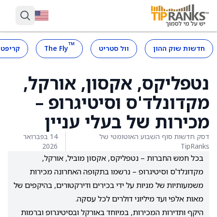
™
חדשות שוק ההון
וול סטריט
The Fly
קריפטו
נטפליקס, אקסון, אורקל,
מקדונלד'ס וסיטיגרופ –
מכירות של בעלי עניין
דסק חדשות סוף השבוע האוטומטי של
14 בפברואר
2026
TipRanks
בכל חמש החברות – נטפליקס, אקסון מוביל, אורקל,
מקדונלד'ס וסיטיגרופ – נרשמו בתקופה האחרונה מכירות
משמעותיות של מניות על ידי בכירים ודירקטורים, בהיקפים של
מאות אלפי ועד מיליוני דולרים לכל עסקה.
היקף ותדירות המכירות, במיוחד באורקל ובסיטיגרופ וברמות