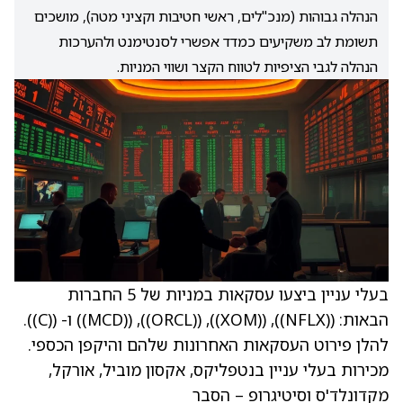
הנהלה גבוהות (מנכ"לים, ראשי חטיבות וקציני מטה), מושכים
תשומת לב משקיעים כמדד אפשרי לסנטימנט ולהערכות
הנהלה לגבי הציפיות לטווח הקצר ושווי המניות.
בעלי עניין ביצעו עסקאות במניות של 5 החברות
הבאות: (
(NFLX)
), (
(XOM)
), (
(ORCL)
), (
(MCD)
) ו- (
(C)
).
להלן פירוט העסקאות האחרונות שלהם והיקפן הכספי.
מכירות בעלי עניין בנטפליקס, אקסון מוביל, אורקל,
מקדונלד'ס וסיטיגרופ – הסבר