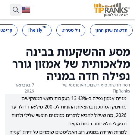
™
חדשות שוק ההון
וול סטריט
The Fly
קריפטו
מסע ההשקעות בבינה
מלאכותית של אמזון גורר
נפילה חדה במניה
דסק חדשות סוף השבוע האוטומטי של
7 בפברואר
2026
TipRanks
מניית אמזון נפלה ב-13.43% בעקבות חשש המשקיעים
מהזינוק המתוכנן בהוצאות ההוניות לכ-200 מיליארד דולר עד
2026, מה שעלול להביא לתזרים מזומנים חופשי שלילי ולרווח
תפעולי חלש יותר בטווח הקצר.
למרות הירידה במניה, רוב האנליסטים שומרים על דירוג "קנייה