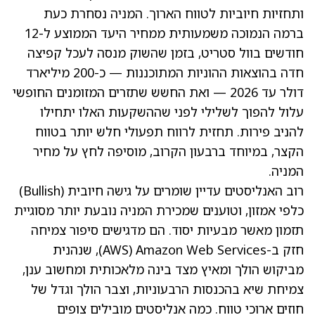
ותחזיות חיוביות לטווח הארוך. המניה נסחרת כעת
ברמה הנמוכה משמעותית ממחיר היעד הממוצע ל-12
חודשים בוול סטריט, בזמן שהשוק מנסה לעכל קפיצה
חדה בהוצאות ההוניות המתוכננות — כ-200 מיליארד
דולר עד 2026 — ואת החשש שתזרים המזומנים החופשי
עלול להפוך לשלילי לפני שההשקעות האלו יתחילו
להניב פירות. תחזית לרווח תפעולי חלש יותר בטווח
הקצר, במיוחד ברבעון הקרוב, מוסיפה לחץ על מחיר
המניה.
רוב האנליסטים עדיין שומרים על גישה חיובית (Bullish)
כלפי אמזון, וטוענים שמכירת המניה נובעת יותר מסוגיית
תזמון מאשר מבעיות יסוד. הם מדגישים סיפור צמיחה
חזק ב-Amazon Web Services ‏(AWS), שנהנית
מביקוש הולך ומאיץ מצד בינה מלאכותית ומחשוב ענן,
צמיחת שיא בהכנסות הרבעוניות, וצבר הולך וגדל של
חוזים ארוכי טווח. כמה אנליסטים מובילים צופים