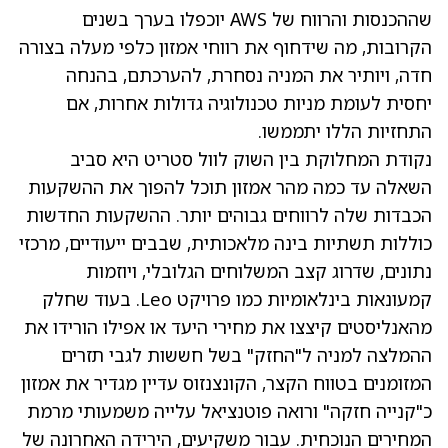
שההכנסות והרווח של AWS יוכפלו בערך בשנים
הקרובות, מה שידחוף את רווחי אמזון כלפי מעלה בצורה
חדה, ויותיר את המניה נסחרת, להערכתם, בהנחה
יחסית לעומת מניות טכנולוגיה גדולות אחרות, אם
התחזיות הללו יתממשו.
נקודת המחלוקת בין השוק לוול סטריט היא סביב
השאלה עד כמה מהר אמזון תוכל להפוך את ההשקעות
הכבדות שלה לרווחים גבוהים יותר. ההשקעות החדשות
כוללות תשתיות בינה מלאכותית, שבבים ייעודיים, מרכזי
נתונים, שדרוג קצב המשלוחים הגלובלי, ויוזמות
קמעונאות בינלאומיות כמו פרויקט Leo. בעוד שחלק
מהאנליסטים קיצצו את מחירי היעד או אפילו הורידו את
ההמלצה למניה ל"החזק" בשל חששות לגבי תזרים
המזומנים בטווח הקצר, הקונצנזוס עדיין מגדיר את אמזון
כ"קנייה חזקה" ורואה פוטנציאל עלייה משמעותי מרמת
המחירים הנוכחית. עבור משקיעים, הירידה האחרונה של