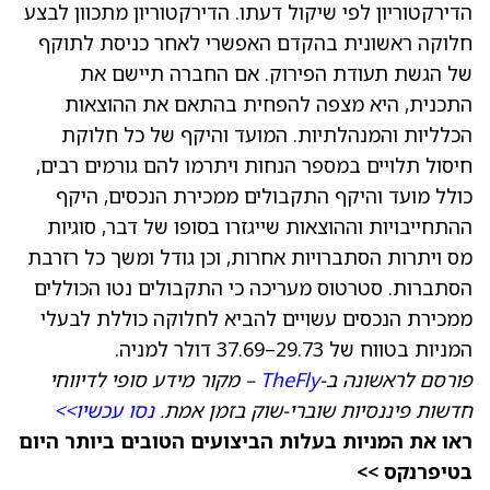
הדירקטוריון לפי שיקול דעתו. הדירקטוריון מתכוון לבצע
חלוקה ראשונית בהקדם האפשרי לאחר כניסת לתוקף
של הגשת תעודת הפירוק. אם החברה תיישם את
התכנית, היא מצפה להפחית בהתאם את ההוצאות
הכלליות והמנהלתיות. המועד והיקף של כל חלוקת
חיסול תלויים במספר הנחות ויתרמו להם גורמים רבים,
כולל מועד והיקף התקבולים ממכירת הנכסים, היקף
ההתחייבויות וההוצאות שייגזרו בסופו של דבר, סוגיות
מס ויתרות הסתברויות אחרות, וכן גודל ומשך כל רזרבת
הסתברות. סטרטוס מעריכה כי התקבולים נטו הכוללים
ממכירת הנכסים עשויים להביא לחלוקה כוללת לבעלי
המניות בטווח של 29.73–37.69 דולר למניה.
פורסם לראשונה ב-
TheFly
– מקור מידע סופי לדיווחי
חדשות פיננסיות שוברי-שוק בזמן אמת.
נסו עכשיו>>
ראו את המניות בעלות הביצועים הטובים ביותר היום
בטיפרנקס >>