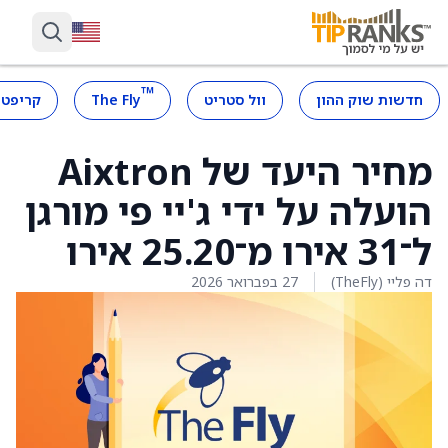
™
חדשות שוק ההון
וול סטריט
The Fly
קריפטו
מחיר היעד של Aixtron
הועלה על ידי ג'יי פי מורגן
ל־31 אירו מ־25.20 אירו
דה פליי (TheFly)
27 בפברואר 2026