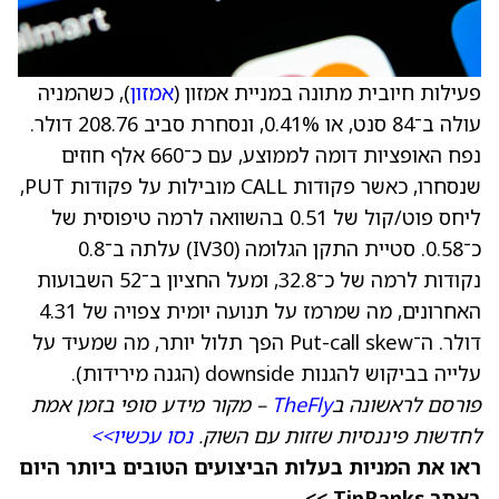
פעילות חיובית מתונה במניית אמזון (
אמזון
), כשהמניה
עולה ב־84 סנט, או 0.41%, ונסחרת סביב 208.76 דולר.
נפח האופציות דומה לממוצע, עם כ־660 אלף חוזים
שנסחרו, כאשר פקודות CALL מובילות על פקודות PUT,
ליחס פוט/קול של 0.51 בהשוואה לרמה טיפוסית של
כ־0.58. סטיית התקן הגלומה (IV30) עלתה ב־0.8
נקודות לרמה של כ־32.8, ומעל החציון ב־52 השבועות
האחרונים, מה שמרמז על תנועה יומית צפויה של 4.31
דולר. ה־Put-call skew הפך תלול יותר, מה שמעיד על
עלייה בביקוש להגנות downside (הגנה מירידות).
פורסם לראשונה ב
TheFly
– מקור מידע סופי בזמן אמת
לחדשות פיננסיות שזזות עם השוק.
נסו עכשיו>>
ראו את המניות בעלות הביצועים הטובים ביותר היום
באתר TipRanks >>