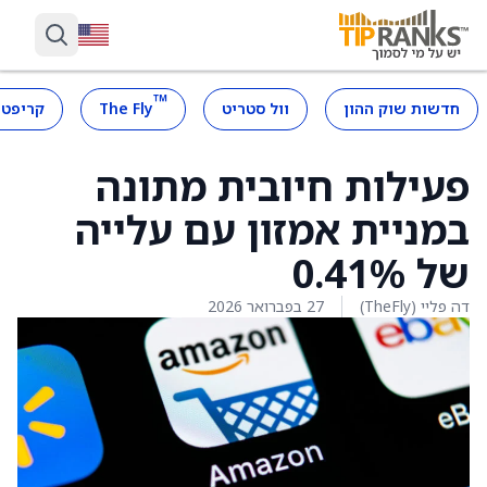
™
חדשות שוק ההון
וול סטריט
The Fly
קריפטו
פעילות חיובית מתונה
במניית אמזון עם עלייה
של 0.41%
דה פליי (TheFly)
27 בפברואר 2026