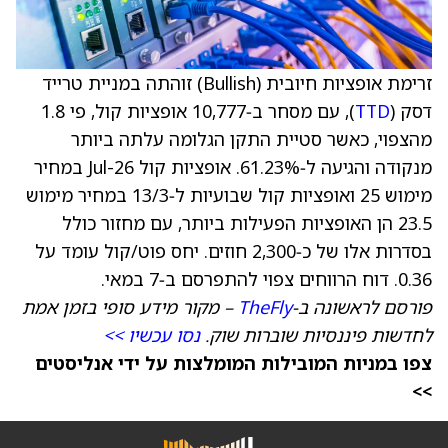
זרימת אופציות חיובית (Bullish) זוהתה במניית טרייד
דסק (
TTD
), עם מסחר ב‑10,777 אופציות קול, פי 1.8
מהצפוי, כאשר סטיית התקן הגלומה עלתה ביותר
מנקודה והגיעה ל‑61.23%. אופציות קול Jul-26 במחיר
מימוש 25 ואופציות קול שבועיות ל‑13/3 במחיר מימוש
23.5 הן האופציות הפעילות ביותר, עם מחזור כולל
בסדרות אלו של כ‑2,300 חוזים. יחס פוט/קול עומד על
0.36. דוח הרווחים צפוי להתפרסם ב‑7 במאי.
פורסם לראשונה ב‑
TheFly
– מקור מידע סופי בזמן אמת
לחדשות פיננסיות שוברות שוק.
נסו עכשיו >>
צפו במניות המובילות המומלצות על ידי אנליסטים
>>