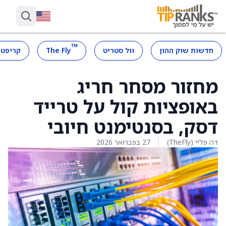
™
חדשות שוק ההון
וול סטריט
The Fly
קריפטו
מחזור מסחר חריג
באופציות קול על טרייד
דסק, בסנטימנט חיובי
דה פליי (TheFly)
27 בפברואר 2026