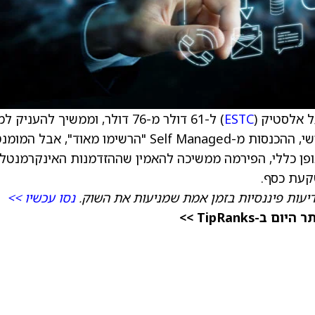
 אלסטיק (
ESTC
) ל-61 דולר מ-76 דולר, וממשיך להעניק 
דירוג Sector תשואת שוק (החזק). ברבעון השלישי, ההכנסות מ-Self Managed "הרשימו מאוד", אב
ופן כללי, הפירמה ממשיכה להאמין שההזדמנות האינקרמנטל
קעת כסף.
דיעות פיננסיות בזמן אמת שמניעות את השוק.
נסו עכשיו >>
TipRanks >>