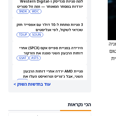
למה מניות סנדיסק ו-Western Digital
יורדות במסחר המאוחר — ומה וול סטריט
צופה בהמשך
WDC
SNDK
3 מניות מתחת ל-10 דולר עם אפסייד חזק
שכדאי לשקול, לפי אנליסטים
TDUP
SOUN
למניה
הירידה במניית ספייס אקס (SPCX) אחרי
ל המומנטום
דוחות הרבעון השני מפנה את הזרקור
ית
ASTS
לקרנות סל חלל עם חשיפה גבוהה
GSAT
מניית AMD ירדה אחרי דוחות הרבעון
השני, אבל ג'פריס וטרואיסט העלו את
מחירי היעד. הנה הסיבה
AMD
עוד בחדשות השוק >
אטסי מקצצת 12% מכוח האדם שלה, אבל
AI וקיצוץ עלויות אינם הסיבה
הכי נקראות
AMZN
WMT