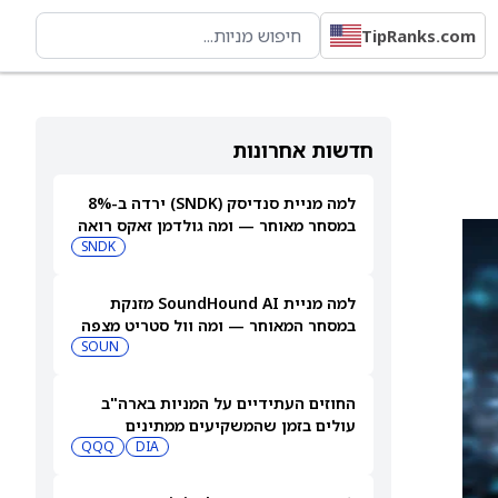
TipRanks.com
חדשות אחרונות
למה מניית סנדיסק (SNDK) ירדה ב-8%
במסחר מאוחר — ומה גולדמן זאקס רואה
בהמשך
SNDK
למה מניית SoundHound AI מזנקת
במסחר המאוחר — ומה וול סטריט מצפה
שיקרה בהמשך
SOUN
החוזים העתידיים על המניות בארה"ב
עולים בזמן שהמשקיעים ממתינים
לדוחות נוספים
DIA
QQQ