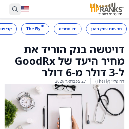
™
חדשות שוק ההון
וול סטריט
The Fly
קריפטו
דויטשה בנק הוריד את
מחיר היעד של GoodRx
ל-3 דולר מ-6 דולר
דה פליי (TheFly)
27 בפברואר 2026