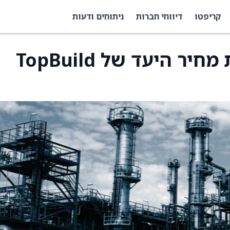
קריפטו
דיווחי חברות
ניתוחים ודעות
Benchmark הוריד את מחיר היעד של TopBuild