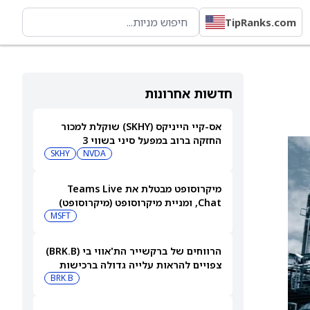
TipRanks.com
חדשות אחרונות
אס-קיי הייניקס (SKHY) שוקלת למכור
החזקה ברוב במפעל סיני בשווי 3
מיליארד דולר
NVDA
SKHY
מיקרוסופט מבטלת את Teams Live
Chat, ומניית מיקרוסופט (מיקרוסופט)
עולה
MSFT
הרווחים של ברקשייר הת'אווי בי (BRK.B)
צפויים להראות עלייה גדולה ברכישות
החוזרות של המניה
BRK.B