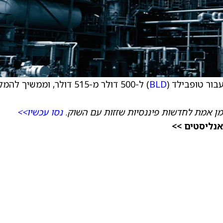
ור טופבילד (
BLD
) ל-500 דולר מ-515 דולר, וממשיך לה
מן אמת לחדשות פיננסיות שזזות עם השוק.
נסו עכשיו>>
אנליסטים >>