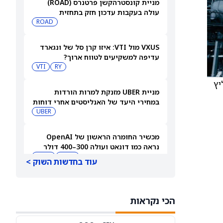
מניית קונסטרהקשן פרטנרס (ROAD)
עולה בעקבות עדכון חזק בתחזית
ROAD
VXUS מול VTI: איזו קרן סל של ונגארד
עדיפה למשקיעים לטווח ארוך?
VTI
RY
מליץ
מניית UBER מזנקת למרות הורדות
במחירי היעד של האנליסטים אחרי דוחות
הרבעון השני
UBER
מכשיר החומרה הראשון של OpenAI
נראה כמו דונאט ועולה 300–400 דולר
MSFT
AAPL
עוד בחדשות השוק >
מניית טסלה (טסלה) עולה כשעמדות
Supercharger יגיעו לתחנות EVgo
הכי נקראות
TSLA
EVGO