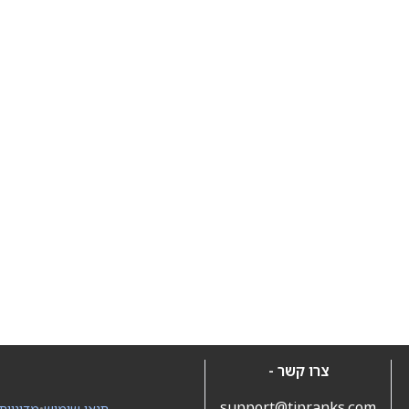
צרו קשר -
support@tipranks.com
תנאי שימוש
•
מדיניות