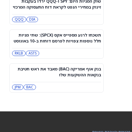
שוק המניות היום: SPY ו-QQQ ירדו בעקבות
דאו ג'ונס היום: ה-DJIA מטפס קלות אחרי
זינוק במחירי הנפט לקראת דוח התעסוקה המרכזי
שדוח התעסוקה הפחית את הסיכוי
להעלאת ריבית
DIA
QQQ
QQQ
DIA
האם מניית ספייס אקס יכולה להגיע
ל-800 דולר? הנה מה שהאנליסט הבכיר
תשכחו לרגע מספייס אקס (SPCX): שתי מניות
הזה מצפה
SPCX
חלל נוספות צפויות לפרסם דוחות ב-10 באוגוסט
RKLB
ASTS
למה מניית Healthy Choice Wellness
(HCWC) עולה היום?
HCWC
בנק אוף אמריקה (BAC) מאבד את ראש חטיבת
בנקאות ההשקעות שלו
הירידה ב-3 מניות הקוונטים האלה נראית
כמו נקודת כניסה, לפי אנליסטים
BAC
JPM
QUBT
QBTS
וולמארט מבצעת שינויים בעגלות הקניות
בחנויות כדי למנוע פגיעה בילדים
WMT
 פרטיות
•
הצהרת נגישות