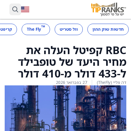
™
חדשות שוק ההון
וול סטריט
The Fly
קריפטו
RBC קפיטל העלה את
מחיר היעד של טופבילד
ל-433 דולר מ-410 דולר
דה פליי (TheFly)
27 בפברואר 2026