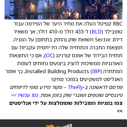
RBC קפיטל העלה את מחיר היעד של הפירמה עבור
טופבילד (
BLD
) ל-433 דולר מ-410 דולר, אך משאיר
דירוג Sector תשואת שוק (החזק בתחום) על המניה.
תוצאות החברה והתחזית שלה היו יחסית עקביות עם
תחזית הבידוד של אוונס קורנינג (
OC
), אם כי התוצאות
האורגניות ממשיכות להציג ביצועים נחותים לעומת
המתחרה Installed Building Products (
IBP
), כך אומר
האנליסט למשקיעים במזכר מחקר.
פורסם לראשונה ב-
TheFly
– מקור מידע סופי לדיווחים
פיננסיים שוטפים ושוברי שוק בזמן אמת.
נסו עכשיו >>
צפו במניות המובילות שמומלצות על ידי אנליסטים
>>