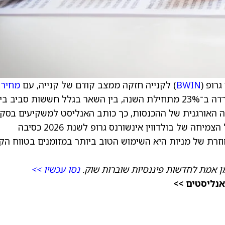
גרופ (
BWIN
) לקנייה חזקה ממצב קודם של קנייה, עם
מחיר 
של 30 דולר, לעומת 20 דולר קודם לכן. המניה ירדה ב־23% מתחילת השנה, בין השאר בגלל חששות סביב 
רוב בצמיחה האורגנית של ההכנסות, כך כותב האנליסט למשקיעים בסק
מחקר. הפירמה מציינת את התמחור ואת פרופיל הצמיחה של בולדווין אינשורנס גרופ לשנת 2026 כסיבה
רת של מניות היא השימוש הטוב ביותר במזומנים בטווח הקר
ן אמת לחדשות פיננסיות שוברות שוק.
נסו עכשיו >>
אנליסטים >>