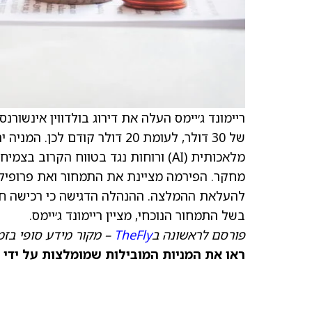
ריימונד ג׳יימס העלה את דירוג בולדווין אינשורנס 
מלאכותית (AI) ורוחות נגד בטווח הק
להעלאת ההמלצה. ההנהלה הדגישה כי רכישה חוז
בשל התמחור הנוכחי, מציין ריימונד ג׳יימס.
פורסם לראשונה ב
TheFly
– מקור מידע סופי בזמ
ראו את המניות המובילות שמומלצות על ידי 