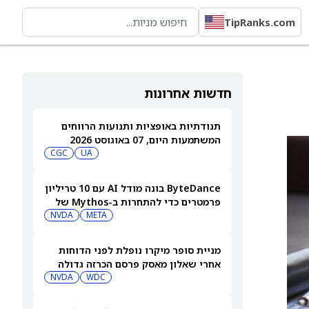
TipRanks.com
חדשות אחרונות
תנודתיות באופציות ותנועות הרווחים
המשתמעות היום, 07 באוגוסט 2026
CGC
UA
ByteDance בונה מודל AI עם 10 טריליון
פרמטרים כדי להתחרות ב-Mythos של
NVDA
META
Anthropic
מניית סופר מיקרו נופלת לפני הדוחות
אחרי שאלון מאסק פרסם הכרזה גדולה
בתחום ה-AI. מה הוא אמר?
WDC
NVDA