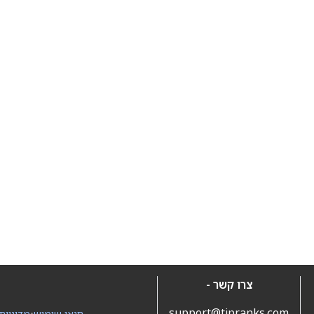
צרו קשר -
support@tipranks.com
תנאי שימוש
•
מדיניות