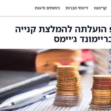
קריפטו
דיווחי חברות
ניתוחים ודעות
פ הועלתה להמלצת קנייה
יימונד ג׳יימס