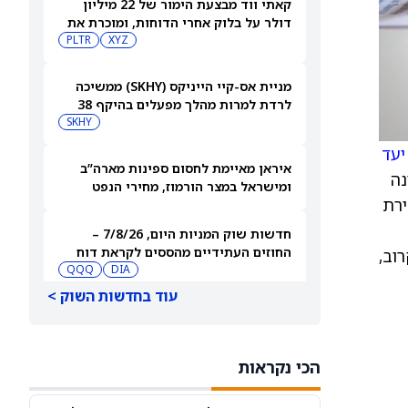
קאתי ווד מבצעת הימור של 22 מיליון
דולר על בלוק אחרי הדוחות, ומוכרת את
Shopify ו-פלנטיר
XYZ
PLTR
מניית אס-קיי הייניקס (SKHY) ממשיכה
לרדת למרות מהלך מפעלים בהיקף 38
מיליארד דולר להגדלת קיבולת השבבים
SKHY
יעד
איראן מאיימת לחסום ספינות מארה”ב
בינה
ומישראל במצר הורמוז, מחירי הנפט
ירת
עולים
חדשות שוק המניות היום, 7/8/26 –
החוזים העתידיים מהססים לקראת דוח
וב,
התעסוקה
DIA
QQQ
עוד בחדשות השוק >
BX, APO, KKR: מניות הפרייבט אקוויטי
מקרטעות אחרי דיווח שמצביע על איום
מצד האקרים
BX
APO
הכי נקראות
מאנדיי: בעלי המניות אישרו הכפלת שכר