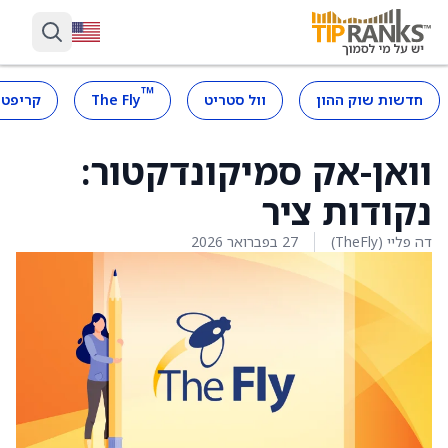
™
חדשות שוק ההון
וול סטריט
The Fly
קריפטו
וואן-אק סמיקונדקטור:
נקודות ציר
דה פליי (TheFly)
27 בפברואר 2026