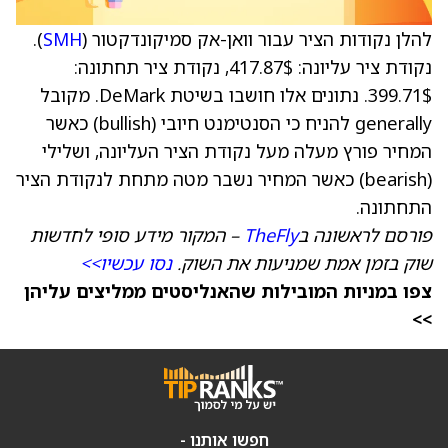
להלן נקודות הציר עבור וואן-אק סמיקונדקטור (
SMH
).
נקודת ציר עליונה: 417.87$, נקודת ציר תחתונה:
399.71$. נתונים אלו חושבו בשיטת DeMark. מקובל
generally להניח כי הסנטימנט חיובי (bullish) כאשר
המחיר פורץ מעלה מעל נקודת הציר העליונה, ושלילי
(bearish) כאשר המחיר נשבר מטה מתחת לנקודת הציר
התחתונה.
פורסם לראשונה ב
TheFly
– המקור מידע סופי לחדשות
שוק בזמן אמת שמניעות את השוק.
נסו עכשיו>>
צפו במניות המובילות שהאנליסטים ממליצים עליהן
>>
חפשו אותנו -