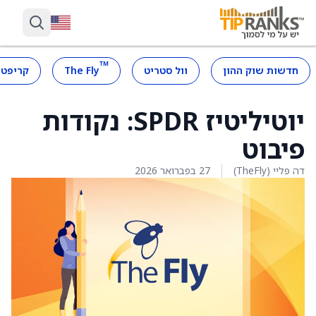
™
חדשות שוק ההון
וול סטריט
The Fly
קריפטו
יוטיליטיז SPDR: נקודות
פיבוט
דה פליי (TheFly)
27 בפברואר 2026