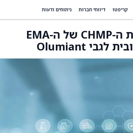
קריפטו
דיווחי חברות
ניתוחים ודעות
אליי לילי, Incyte: ועדת ה-CHMP של ה-EMA
בי Olumiant