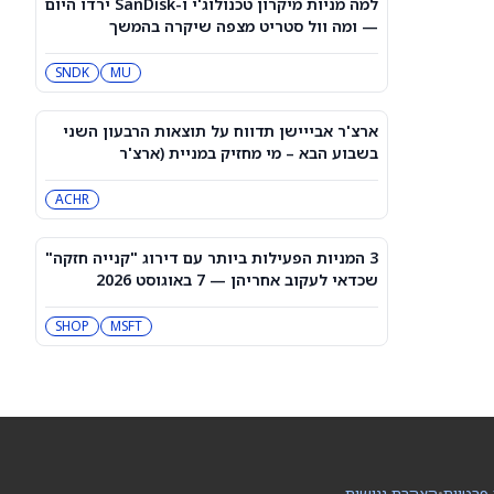
למה מניות מיקרון טכנולוג'י ו-SanDisk ירדו היום
3 תעודות הסל הטובות ביותר להשקעה,
— ומה וול סטריט מצפה שיקרה בהמשך
לפי אנליסט ה-AI – 8/7/2026
IWF
VV
SNDK
MU
שוק המניות היום: SPY ו-QQQ עלו לאחר
שדוח תעסוקה מאכזב שינה את ציפיות
ארצ'ר אבייישן תדווח על תוצאות הרבעון השני
הריבית
DIA
QQQ
בשבוע הבא – מי מחזיק במניית (ארצ'ר
אביאיישן)?
ACHR
מניות מחשוב קוונטי מזנקות כשוושינגטון
בוחנת הגדלת המימון ב-68%
QBTS
IONQ
3 המניות הפעילות ביותר עם דירוג "קנייה חזקה"
שכדאי לעקוב אחריהן — 7 באוגוסט 2026
המניות המובילות בעליות במדד S&P 500
היום, 7.8.26
MSFT
SHOP
QQQ
DIA
האם העסקה בבריטניה מבשרת צרות?
מניית פאראמונט סקיידנס
(NASDAQ:PSKY) עלתה בכל זאת
WBD
PSKY
 פרטיות
•
הצהרת נגישות