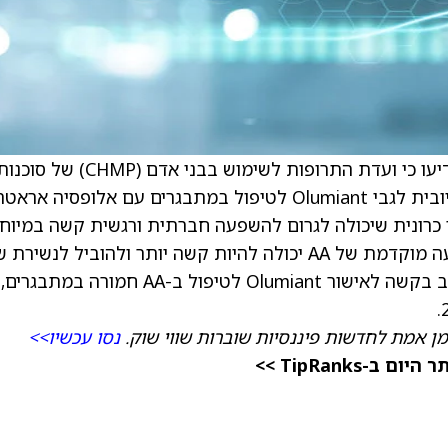
) הודיעו כי ועדת התרופות לשימוש בבני אדם (CHMP) של סוכנ
התרופות האירופית (EMA) פרסמה חוות דעת חיובית לגבי Olumiant לטיפול במתבגרים עם אלופסיה אראט
רה. AA היא מחלת חיסון כרונית שיכולה לגרום להשפעה חברתית ורגשית קשה במיוח
על מטופלים צעירים ועל משפחותיהם, שכן הופעה מוקדמת של AA יכולה להיות קשה יותר ולהוביל לנש
נרחבת ובלתי צפויה. אליי לילי הגישה גם בארה"ב בקשה לאישור Olumiant לטיפול ב-AA חמורה במתבגרים,
מן אמת לחדשות פיננסיות שוברות שווי שוק.
נסו עכשיו>>
TipRanks >>