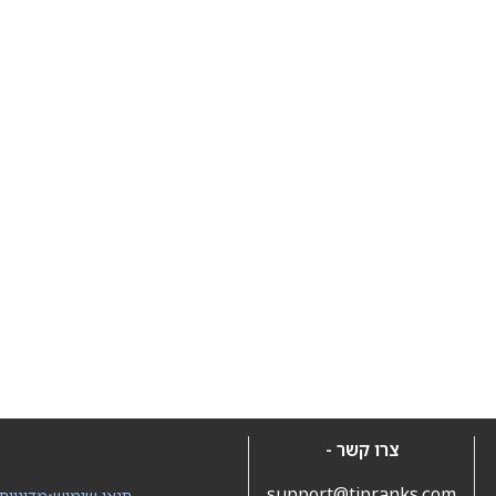
צרו קשר -
support@tipranks.com
תנאי שימוש
•
מדיניות