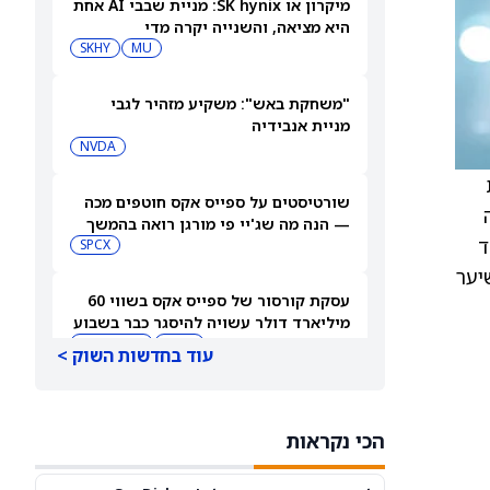
מיקרון או SK hynix: מניית שבבי AI אחת
היא מציאה, והשנייה יקרה מדי
SKHY
MU
"משחקת באש": משקיע מזהיר לגבי
מניית אנבידיה
NVDA
ות
שורטיסטים על ספייס אקס חוטפים מכה
ה
— הנה מה שג'יי פי מורגן רואה בהמשך
ד
SPCX
ירת שיער
עסקת קורסור של ספייס אקס בשווי 60
מיליארד דולר עשויה להיסגר כבר בשבוע
הבא… אבל המותג Cursor עלול להיעלם
SPCX
PC:CURSO
עוד בחדשות השוק >
מניית מעקב? ג'פריס גרופ שוקלת את
הספקולציות על מיזוג בין SpaceX
הכי נקראות
לטסלה
JEF
SPCX