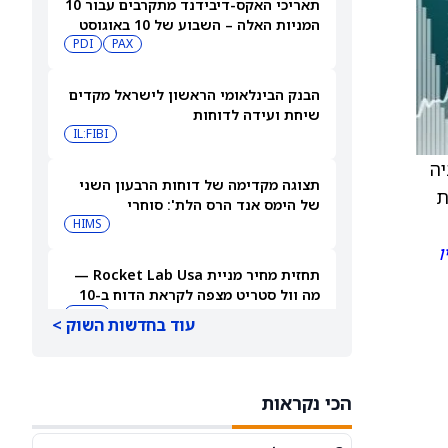
תאריכי האקס-דיבידנד מתקרבים עבור 10
המניות האלה – השבוע של 10 באוגוסט
PDI
PAX
2026
הבנק הבינלאומי הראשון לישראל מקדים
שיחת ועידה לדוחות
IL:FIBI
ניה
תצוגה מקדימה של דוחות הרבעון השני
ת
של הימס אנד הרס הלת': סוחרי
האופציות נערכים לתנועה של 14.5%
HIMS
במניית HIMS
ו
תחזית מחיר מניית Rocket Lab Usa —
מה וול סטריט מצפה לקראת הדוח ב-10
באוגוסט
RKLB
עוד בחדשות השוק >
3 קרנות סל דיבידנד עם הכנסה גבוהה
שעוברות את רף התשואה של 8%
הכי נקראות
JEPQ
GPIQ