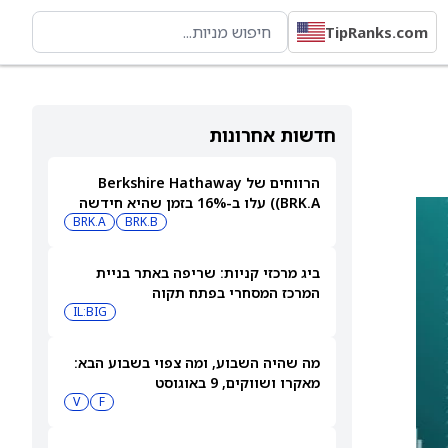
TipRanks.com
חדשות אחרונות
הרווחים של Berkshire Hathaway
(BRK.A) עלו ב-16% בזמן שהיא חידשה
BRK.B
רכישות עצמיות בהיקף של 4.5 מיליארד
BRK.A
דולר
ביג מרכזי קניות: שריפה באתר בניית
המרכז המסחרי בפתח תקוה
IL:BIG
מה שהיה השבוע, ומה צפוי בשבוע הבא:
מאקרו ושווקים, 9 באוגוסט
V
F