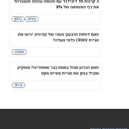
3 קרנות סל דיבידנד עם הכנסה גבוהה שעוברות
האם דוחות הרבעון השני של קורוויב
את רף התשואה של 8%
יניעו את מניית CRWV כלפי מעלה?
CRWV
JEPQ
GPIQ
האם הגרוע מכול באמת כבר מאחורינו?
משקיע מוביל בוחן את מניית ספייס אקס
האם דוחות הרבעון השני של קורוויב יניעו את
SPCX
מניית CRWV כלפי מעלה?
CRWV
מיקרון או SK hynix: מניית שבבי AI אחת
היא מציאה, והשנייה יקרה מדי
SKHY
MU
האם הגרוע מכול באמת כבר מאחורינו? משקיע
מוביל בוחן את מניית ספייס אקס
"משחקת באש": משקיע מזהיר לגבי
מניית אנבידיה
SPCX
NVDA
שורטיסטים על ספייס אקס חוטפים מכה
— הנה מה שג'יי פי מורגן רואה בהמשך
SPCX
 פרטיות
•
הצהרת נגישות