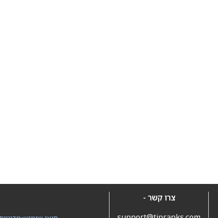
צרו קשר -
support@tipranks.com
תנאי שימוש
•
מדיניות