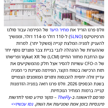
וולס פרגו הוריד את
מחיר היעד
של הפירמה עבור סולנו
תרפיוטיקס (
SLNO
) ל-110 דולר מ-114 דולר, וממשיך
להעניק למניה המלצת קנייה (משקל יתר). למרות
שההערות של ההנהלה לגבי בניית צבר מוצרים נוסף יחד
עם הרחבת מחזור החיים (LCM) של Vykat XR ופרישתו
של ה-CFO עשויות להסיר אצל חלק מהמשקיעים את
תזת הרכישה בטווח הקצר, הפירמה מציינת כי המניה
עדיין זולה יחסית להכנסות ותזרים המזומנים הצפויים
בשנת הכספים 2026. וולס פרגו רואה במניה הזדמנות
קנייה ברמות המחיר הנוכחיות.
פורסם לראשונה ב-
TheFly
– מקור מידע סופי לחדשות
פיננסיות בזמן אמת שמניעות את השוק.
נסו עכשיו>>