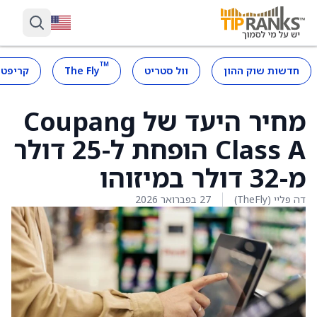
™
חדשות שוק ההון
וול סטריט
The Fly
קריפטו
מחיר היעד של Coupang
Class A הופחת ל-25 דולר
מ-32 דולר במיזוהו
דה פליי (TheFly)
27 בפברואר 2026