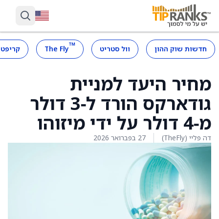
™
חדשות שוק ההון
וול סטריט
The Fly
קריפטו
מחיר היעד למניית
גודארקס הורד ל‑3 דולר
מ‑4 דולר על ידי מיזוהו
דה פליי (TheFly)
27 בפברואר 2026