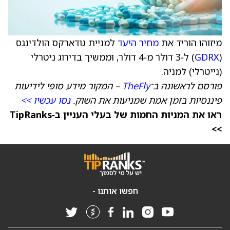
מיזוהו הוריד את
מחיר היעד
למניית גודארקס הולדינגס
(
GDRX
) ל‑3 דולר מ‑4 דולר, וממשיך בדירוג ניטרלי
(נייטרלי) למניה.
פורסם לראשונה ב־
TheFly
– המקור מידע סופי לידיעות
פיננסיות בזמן אמת שמניעות את השוק.
נסו עכשיו >>
ראו את המניות החמות של בעלי העניין ב‑TipRanks
>>
חפשו אותנו -