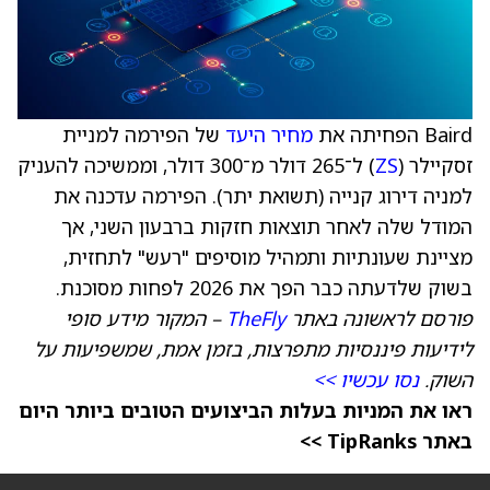
Baird הפחיתה את
מחיר היעד
של הפירמה למניית
זסקיילר (
ZS
) ל־265 דולר מ־300 דולר, וממשיכה להעניק
למניה דירוג קנייה (תשואת יתר). הפירמה עדכנה את
המודל שלה לאחר תוצאות חזקות ברבעון השני, אך
מציינת שעונתיות ותמהיל מוסיפים "רעש" לתחזית,
בשוק שלדעתה כבר הפך את 2026 לפחות מסוכנת.
פורסם לראשונה באתר
TheFly
– המקור מידע סופי
לידיעות פיננסיות מתפרצות, בזמן אמת, שמשפיעות על
השוק.
נסו עכשיו >>
ראו את המניות בעלות הביצועים הטובים ביותר היום
באתר TipRanks >>