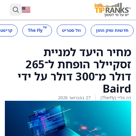
™
חדשות שוק ההון
וול סטריט
The Fly
קריפטו
מחיר היעד למניית
זסקיילר הופחת ל־265
דולר מ־300 דולר על ידי
Baird
דה פליי (TheFly)
27 בפברואר 2026