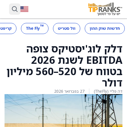
™
חדשות שוק ההון
וול סטריט
The Fly
קריפטו
דלק לוג'יסטיקס צופה
EBITDA לשנת 2026
בטווח של 520–560 מיליון
דולר
דה פליי (TheFly)
27 בפברואר 2026