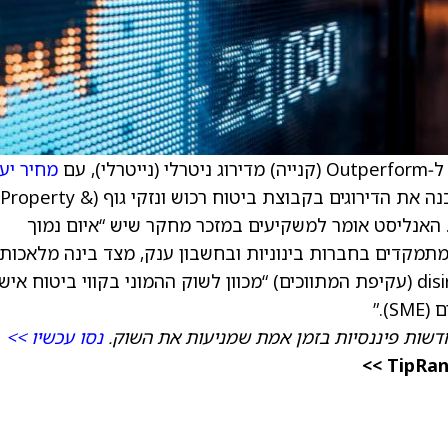
, עם
מחיר יע
של 85 דולר, לעומת 84 דולר קודם. הפירמה עדכנה את הדירוגים בקבוצת ביטוח רכוש ונזקי גוף (Property &
קטור. האנליסט אומר למשקיעים במזכר מחקר שיש “איום נמוך
תמקדים בחברות בינוניות ובחשבון ענק, מצד בינה מלאכות
(AI). במיזוהו סבורים שהסיכון ל‑disintermediation (עקיפת המתווכים) “מכוון לשוק ההמוני בקווי ביטוח א
).”
דשות פיננסיות בזמן אמת שמניעות את השוק.
נסו עכשיו >>