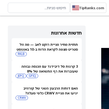
TipRanks.com
חדשות אחרונות
תחזית מחיר מניית רוקט לאב — מה וול
סטריט מצפה לקראת הדוח ב-10 באוגוסט
RKLB
3 קרנות סל דיבידנד עם הכנסה גבוהה
שעוברות את רף התשואה של 8%
JEPQ
GPIQ
האם דוחות הרבעון השני של קורוויב
יניעו את מניית CRWV כלפי מעלה?
CRWV