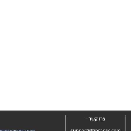
צרו קשר -
support@tipranks.com
תנאי שימוש
•
מדיניות