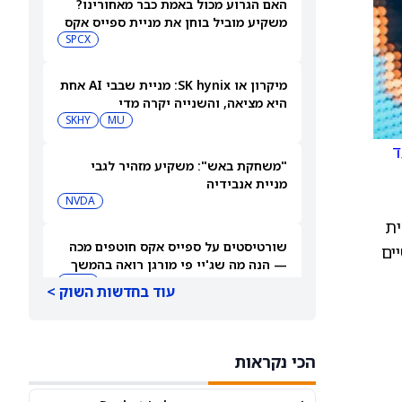
האם הגרוע מכול באמת כבר מאחורינו?
משקיע מוביל בוחן את מניית ספייס אקס
SPCX
מיקרון או SK hynix: מניית שבבי AI אחת
היא מציאה, והשנייה יקרה מדי
SKHY
MU
ד
"משחקת באש": משקיע מזהיר לגבי
מניית אנבידיה
NVDA
ית
שורטיסטים על ספייס אקס חוטפים מכה
ישיים
— הנה מה שג'יי פי מורגן רואה בהמשך
SPCX
עוד בחדשות השוק >
עסקת קורסור של ספייס אקס בשווי 60
מיליארד דולר עשויה להיסגר כבר בשבוע
הכי נקראות
הבא… אבל המותג Cursor עלול להיעלם
SPCX
PC:CURSO