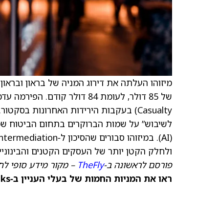
מיזוהו העלתה את דירוג המניה של בראון ובראון ל‑Outperform (קנייה) מדירוג ניטרלי (נייטרלי)
Casualty) בעקבות הירידות האחרונות בס
לשיבוש” על שמות הברוקרים בתחום הביטוח שמ
ולחלק הקטן יותר של העסקים הקטנים והבינוניים (SME
פורסם לראשונה ב‑
TheFly
– מקור מידע סופי לח
ראו את המניות החמות של בעלי העניין ב‑TipRanks >>