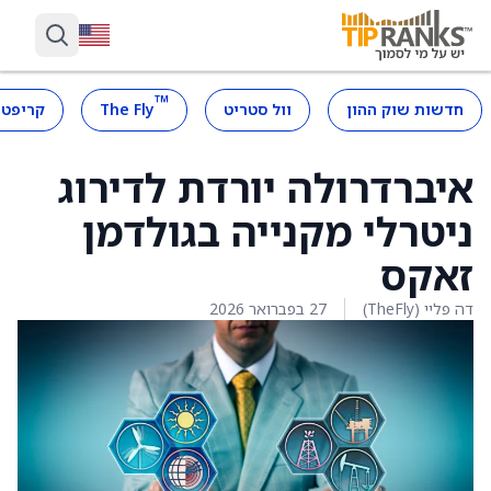
™
חדשות שוק ההון
וול סטריט
The Fly
קריפטו
איברדרולה יורדת לדירוג
ניטרלי מקנייה בגולדמן
זאקס
דה פליי (TheFly)
27 בפברואר 2026