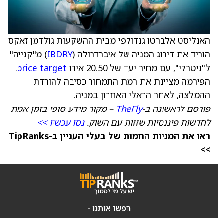
האנליסט אלברטו גנדולפי מבית ההשקעות גולדמן זאקס
הוריד את דירוג המניה של איברדרולה (
IBDRY
) מ"קנייה"
ל"ניטרלי", עם מחיר יעד של 20.50 אירו
price target
.
הפירמה מציינת את רמת התמחור כסיבה להורדת
ההמלצה, לאחר הראלי האחרון במניה.
פורסם לראשונה ב-
TheFly
– מקור מידע סופי בזמן אמת
לחדשות פיננסיות שזזות עם השוק.
נסו עכשיו >>
ראו את המניות החמות של בעלי העניין ב-TipRanks
>>
חפשו אותנו -