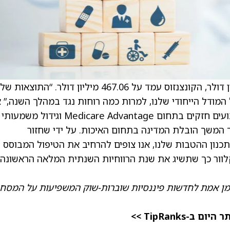
מדווחת על הכנסות רבעון רביעי של 487.7 מיליון דולר, הקונצנזוס עמד על 467.06 מיליון דולר. “התוצאות
 של המודל הייחודי שלנו, למרות כמה רוחות נגד במהלך השנה,” 
) אנדרו טוי. “הצגנו ביצועים חזקים בתחום Medicare Advantage וגידול משמעותי
 PPO רחבת-רשת, תוך המשך הובלת המדינה בתחום האיכות. על ידי שחזור
טחון בתמחור ובתכנון ההטבות שלנו, אנו צופים להרחיב את הטיפול המבוסס 
ומיקמנו את קלוור כך שתשיג את שנת הרווחיות השנתית המלאה הראשונה
מן אמת לחדשות פיננסיות שוברות-שוק המשפיעות על המסחר
TipRanks >>