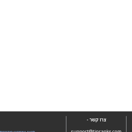
צרו קשר -
support@tipranks.com
תנאי שימוש
•
מדיניות