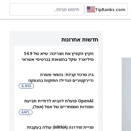
TipRanks.com
חדשות אחרונות
הקיץ הקפיץ את הצריכה: שיא של 54.9
מיליארד שקל בהוצאות בכרטיסי אשראי
ביולי
ביג מרכזי קניות: נושאי משרה
ודירקטורים הגדילו החזקות בהנפקה
פרטית
IL:BIG
OpenAI פועלת להביא לדחיית תביעת
הסודות המסחריים של אפל (אפל),
שאותה כינתה "רשלנית, אגרסיבית
AAPL
ואישית באופן מוזר"
מניית מודרנה (MRNA) עולה בעקבות