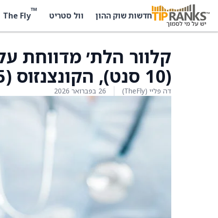
™
The Fly
חדשות שוק ההון
וול סטריט
קלוור הלת׳ מדווחת על 
(10 סנט), הקונצנזוס (5 סנט)
דה פליי (TheFly)
26 בפברואר 2026