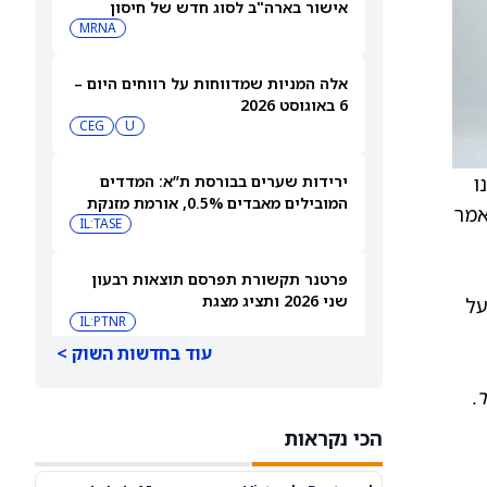
אישור בארה"ב לסוג חדש של חיסון
לשפעת — למה זה חשוב
MRNA
אלה המניות שמדווחות על רווחים היום –
6 באוגוסט 2026
CEG
U
 שלנו
ירידות שערים בבורסת ת”א: המדדים
המובילים מאבדים 0.5%, אורמת מזנקת
אמר
7% אחרי הדוחות
IL:TASE
פרטנר תקשורת תפרסם תוצאות רבעון
שני 2026 ותציג מצגת
על
IL:PTNR
עוד בחדשות השוק >
אורמת עקפה את התחזיות והעלתה את
.
הצפי לשנת 2026
IL:ORA
הכי נקראות
אאורה השקעות זכתה בפרויקט