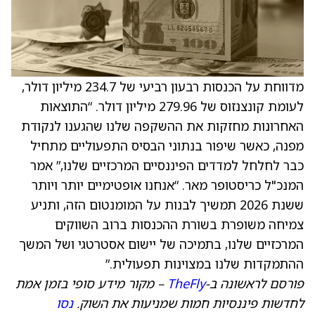
מדווחת על הכנסות רבעון רביעי של 234.7 מיליון דולר,
לעומת קונצנזוס של 279.96 מיליון דולר. “התוצאות
האחרונות מחזקות את ההשקפה שלנו שהגענו לנקודת
מפנה, כאשר שיפור בנתוני הבסיס התפעוליים מתחיל
כבר לחלחל למדדים הפיננסיים המרכזיים שלנו,” אמר
המנכ"ל כריסטופר מאר. “אנחנו אופטימיים יותר ויותר
ששנת 2026 תמשיך לבנות על המומנטום הזה, ותניע
צמיחה משופרת בשורת ההכנסות ברוב השווקים
המרכזיים שלנו, בתמיכה של יישום אסטרטגי ושל המשך
ההתמקדות שלנו במצוינות תפעולית.”
פורסם לראשונה ב-
TheFly
– מקור מידע סופי בזמן אמת
לחדשות פיננסיות חמות שמניעות את השוק.
נסו