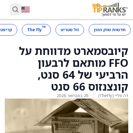
™
חדשות שוק ההון
וול סטריט
The Fly
קריפטו
קיובסמארט מדווחת על
FFO מותאם לרבעון
הרביעי של 64 סנט,
קונצנזוס 66 סנט
דה פליי (TheFly)
26 בפברואר 2026