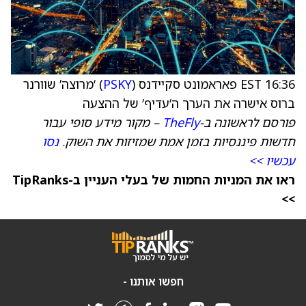
16:36 EST פאראמונט סקיידנס (
PSKY
) ‘מרוצה’ שוורנר
ברוס אישרה את הערך ה‘עדיף’ של ההצעה
פורסם לראשונה ב-
TheFly
– מקור מידע סופי עבור
חדשות פיננסיות בזמן אמת שמזיזות את השוק.
נסו
עכשיו >>
ראו את המניות החמות של בעלי העניין ב-TipRanks
>>
חפשו אותנו -