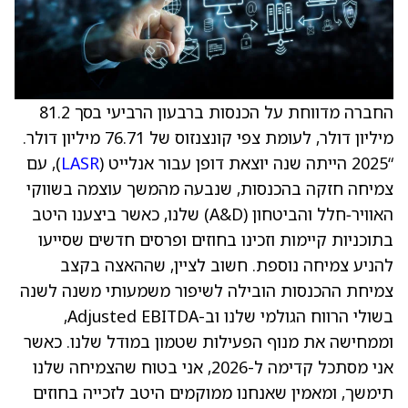
החברה מדווחת על הכנסות ברבעון הרביעי בסך 81.2
מיליון דולר, לעומת צפי קונצנזוס של 76.71 מיליון דולר.
“2025 הייתה שנה יוצאת דופן עבור אנלייט (
LASR
), עם
צמיחה חזקה בהכנסות, שנבעה מהמשך עוצמה בשווקי
האוויר‑חלל והביטחון (A&D) שלנו, כאשר ביצענו היטב
בתוכניות קיימות וזכינו בחוזים ופרסים חדשים שסייעו
להניע צמיחה נוספת. חשוב לציין, שההאצה בקצב
צמיחת ההכנסות הובילה לשיפור משמעותי משנה לשנה
בשולי הרווח הגולמי שלנו וב-Adjusted EBITDA,
וממחישה את מנוף הפעילות שטמון במודל שלנו. כאשר
אני מסתכל קדימה ל-2026, אני בטוח שהצמיחה שלנו
תימשך, ומאמין שאנחנו ממוקמים היטב לזכייה בחוזים