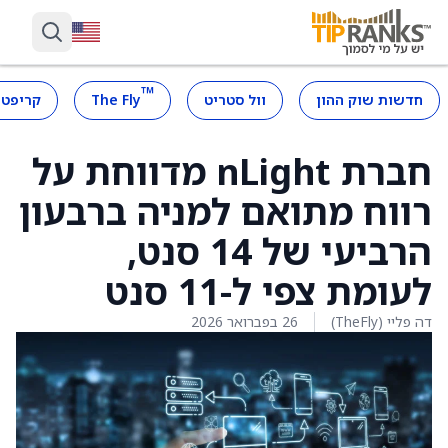
™
חדשות שוק ההון
וול סטריט
The Fly
קריפטו
חברת nLight מדווחת על
רווח מתואם למניה ברבעון
הרביעי של 14 סנט,
לעומת צפי ל-11 סנט
דה פליי (TheFly)
26 בפברואר 2026