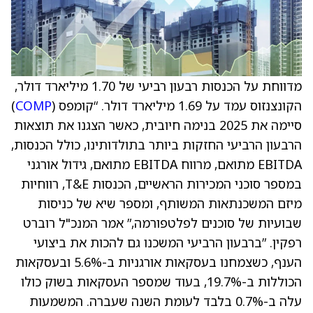
מדווחת על הכנסות רבעון רביעי של 1.70 מיליארד דולר,
הקונצנזוס עמד על 1.69 מיליארד דולר. “קומפס (
COMP
)
סיימה את 2025 בנימה חיובית, כאשר הצגנו את תוצאות
הרבעון הרביעי החזקות ביותר בתולדותינו, כולל הכנסות,
EBITDA מתואם, מרווח EBITDA מתואם, גידול אורגני
במספר סוכני המכירות הראשיים, הכנסות T&E, רווחיות
מיזם המשכנתאות המשותף, ומספר שיא של כניסות
שבועיות של סוכנים לפלטפורמה,” אמר המנכ"ל רוברט
רפקין. ”ברבעון הרביעי המשכנו גם להכות את ביצועי
הענף, כשצמחנו בעסקאות אורגניות ב-5.6% ובעסקאות
הכוללות ב-19.7%, בעוד שמספר העסקאות בשוק כולו
עלה ב-0.7% בלבד לעומת השנה שעברה. המשמעות