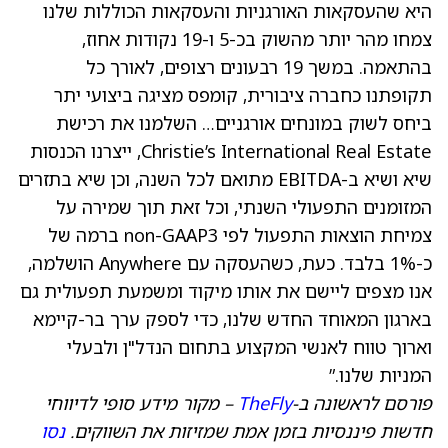
היא שהעסקאות האורגניות והעסקאות הכוללות שלנו
צמחו מהר יותר מהשוק בכ-5 ו-19 נקודות אחוז,
בהתאמה. במשך 19 רבעונים רצופים, לאורך כל
תקופתנו כחברה ציבורית, קומפס מציגה ביצועי יתר
ביחס לשוק במונחים אורגניים… השלמנו את רכישת
Christie’s International Real Estate, ייצרנו הכנסות
שיא ושיא ב-EBITDA מתואם לכל השנה, וכן שיא בתזרים
המזומנים התפעולי השנתי, וכל זאת תוך שמירה על
צמיחת הוצאות התפעול לפי non-GAAP3 ברמה של
כ-1% בלבד. כעת, כשהעסקה עם Anywhere הושלמה,
אנו מצפים ליישם את אותו מיקוד ומשמעת תפעולית גם
בארגון המאוחד החדש שלנו, כדי לספק ערך בר-קיימא
וארוך טווח לאנשי המקצוע בתחום הנדל"ן ולבעלי
המניות שלנו.”
פורסם לראשונה ב-
TheFly
– מקור מידע סופי לדיווחי
חדשות פיננסיות בזמן אמת שמזיזות את השווקים.
נסו