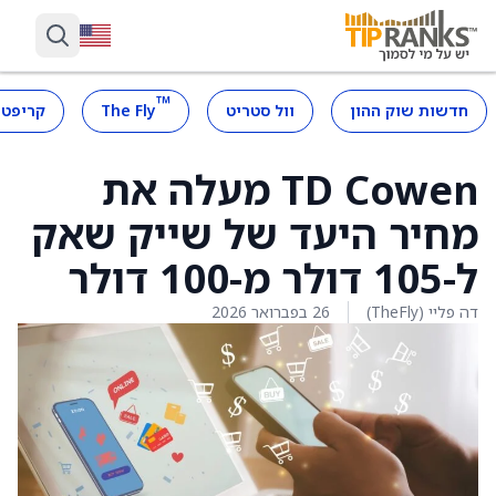
™
חדשות שוק ההון
וול סטריט
The Fly
קריפטו
TD Cowen מעלה את
מחיר היעד של שייק שאק
ל-105 דולר מ-100 דולר
דה פליי (TheFly)
26 בפברואר 2026