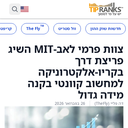
™
חדשות שוק ההון
וול סטריט
The Fly
קריפטו
צוות פרמי לאב‑MIT השיג
פריצת דרך
בקריו‑אלקטרוניקה
למחשוב קוונטי בקנה
מידה גדול
דה פליי (TheFly)
26 בפברואר 2026