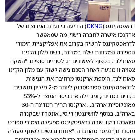
דראפטקינגס (
DKNG
) הודיעה כי ועדת המרוצים של
ארקנסו אישרה לחברה רישוי, מה שמאפשר
לדראפטקינגס להשיק בקרוב את אפליקציית הימורי
הספורט המקוונת שלה במדינה, בשם מלון הקזינו
סאות'לנד, בכפוף לאישורים רגולטוריים סופיים. “השקה
צפויה זו מגיעה לאחר הסכם גישה לשוק עם מלון הקזינו
סאות'לנד. הוספת ארקנסו מרחיבה את הנגישות
לדראפטקינגס ספורטסבוק ליותר מ-2 מיליון תושבים
בגירים במדינה, ומגדילה את כיסוי המוצר ל-53%
מאוכלוסיית ארה"ב… ארקנסו תהיה המדינה ה-30
בארה"ב, בנוסף לוושינגטון די.סי., אונטריו שבקנדה
ופוארטו ריקו, שבה דראפטקינגס מפעילה הימורי ספורט
מוסדרים,” נמסר מהחברה. “אנחנו נרגשים לשתף פעולה
עם מלון הקזינו סאות'לנד כדי להביא את אפליקציית