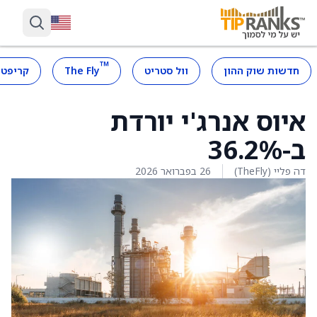
™
חדשות שוק ההון
וול סטריט
The Fly
קריפטו
איוס אנרג'י יורדת
ב-36.2%
דה פליי (TheFly)
26 בפברואר 2026