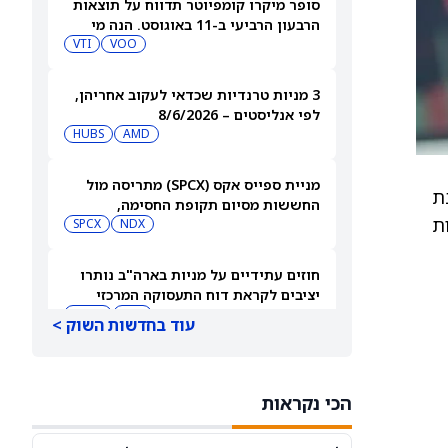
סופר מיקרו קומפיוטר תדווח על תוצאות
הרבעון הרביעי ב-11 באוגוסט. הנה מי
מחזיק במניית SMCI
VOO
VTI
3 מניות טרנדיות שכדאי לעקוב אחריהן,
לפי אנליסטים – 8/6/2026
HUBS
AMD
מניית ספייס אקס (SPCX) מתריסה מול
נת
החששות מסיום תקופת החסימה,
ת
ומטפסת לאחר שחרור 911 מיליון מניות
NDX
SPCX
חוזים עתידיים על מניות בארה"ב נותרו
יציבים לקראת דוח התעסוקה המרכזי
QQQ
DIA
עוד בחדשות השוק >
3 תעודות הסל הטובות ביותר להשקעה,
לפי אנליסט ה-AI – 8/6/2026
הכי נקראות
VYM
JNJ