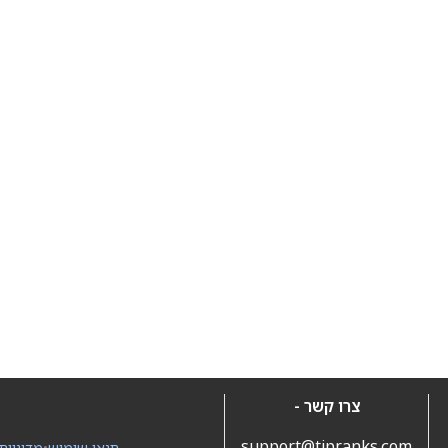
צרו קשר -
support@tipranks.com
תנאי שימוש
•
מדיניות