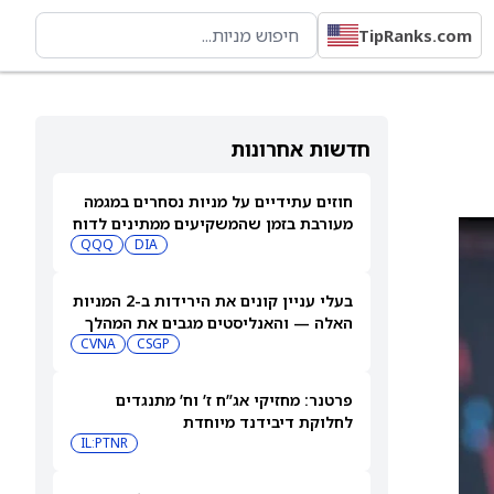
TipRanks.com
חדשות אחרונות
חוזים עתידיים על מניות נסחרים במגמה
מעורבת בזמן שהמשקיעים ממתינים לדוח
התעסוקה של יולי
DIA
QQQ
בעלי עניין קונים את הירידות ב-2 המניות
האלה — והאנליסטים מגבים את המהלך
CVNA
CSGP
פרטנר: מחזיקי אג”ח ז’ וח’ מתנגדים
לחלוקת דיבידנד מיוחדת
IL:PTNR