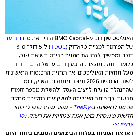
האנליסט שון דוג' מ-BMO Capital הוריד את
מחיר היעד
של הפירמה למניית טלאדוק (
TDOC
) ל-5 דולר מ-8
דולר, וממשיך לדרג את המניה בדירוג תשואת שוק,
כלומר החזק. תוצאות הרבעון הרביעי של החברה היו
מעל תחזיות האנליסטים, אך תחזית ההכנסות הראשונית
לשנת הכספים 2026 נמוכה מתחזיות השוק, בזמן
שההנהלה פועלת לייצוב העסק ולהשקת מספר יוזמות
חדשות, כך כותב האנליסט למשקיעים בסקירת מחקר.
פורסם לראשונה ב-
TheFly
– מקור מידע סופי לדיווחי
חדשות פיננסיות בזמן אמת שמזיזות את השוק.
נסו
עכשיו >>
ראו את המניות בעלות הביצועים הטובים ביותר היום