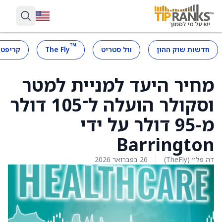
™
חדשות שוק ההון
וול סטריט
The Fly
קריפטו
מחיר היעד למניית למטר
וסקולר הועלה ל־105 דולר
מ-95 דולר על ידי
Barrington
דה פליי (TheFly)
26 בפברואר 2026