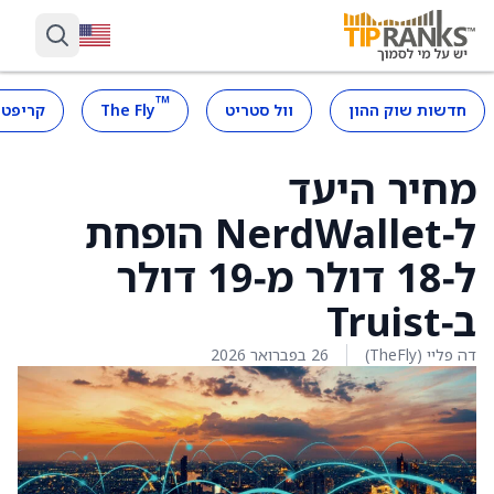
™
חדשות שוק ההון
וול סטריט
The Fly
קריפטו
מחיר היעד
ל‑NerdWallet הופחת
ל‑18 דולר מ‑19 דולר
ב‑Truist
דה פליי (TheFly)
26 בפברואר 2026