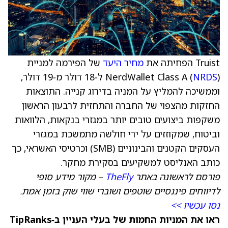
Truist הפחיתה את
מחיר היעד
של הפירמה למניית
NRDS
NerdWallet Class A (
) ל‑18 דולר מ‑19 דולר,
וממשיכה להמליץ על המניה בדירוג קנייה. התוצאות
החזקות מהצפוי של החברה והתחזית לרבעון הראשון
משקפות ביצועים טובים יותר במגזרי בנקאות, הלוואות
וביטוח, שמקוזזים על ידי חולשה מתמשכת במגזרי
העסקים הקטנים והבינוניים (SMB) וכרטיסי האשראי, כך
כותב האנליסט למשקיעים בסקירת מחקר.
פורסם לראשונה באתר
TheFly
– מקור מידע סופי
לדיווחים פיננסיים שוטפים ושוברי שווי שוק בזמן אמת.
נסו עכשיו >>
ראו את המניות החמות של בעלי העניין ב‑TipRanks