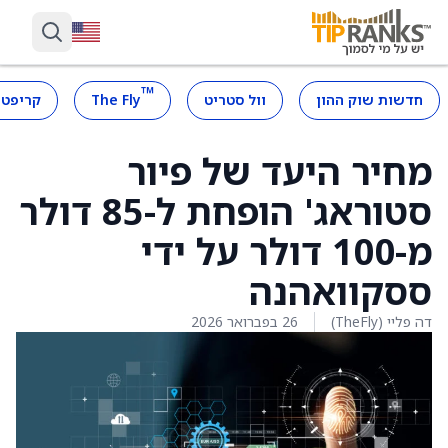
™
חדשות שוק ההון
וול סטריט
The Fly
קריפטו
מחיר היעד של פיור
סטוראג' הופחת ל-85 דולר
מ-100 דולר על ידי
ססקוואהנה
דה פליי (TheFly)
26 בפברואר 2026