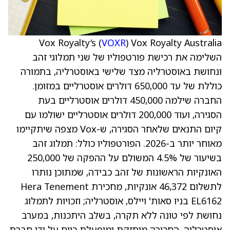
Vox Royalty’s (
VOXR
) Vox Royalty Australia
השלימה את רכישת פורטפוליו של שני תמלוגי זהב
ונחושת באוסטרליה מצד שלישי באוסטרליה, בתמורה
כוללת של עד 650,000 דולרים אוסטרליים במזומן.
החברה שילמה 450,000 דולרים אוסטרליים בעת
הסגירה, ועוד 200,000 דולרים אוסטרליים ישולמו עם
קיום התנאים שלאחר הסגירה, ש-Vox מצפה שיתקיימו
מאוחר יותר ב-2026. הפורטפוליו כולל: תמלוג זהב
בשיעור של 4.5% המשולם על ההפקה של 250,000
האונקיות הראשונות של זהב כבידה, שמתוכן נותרו
לתשלום 46,372 אונקיות, מחכירת Hera Tenement
EL6162 בניו סאות' ויילס, אוסטרליה; וזכויות לתמלוג
נחושת לפי טונה ללא תקרה, בשלב היתכנות, במערב
אוסטרליה. החכירה מוחזקת ומופעלת כיום על ידי חברת