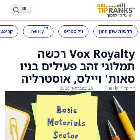
™
חדשות שוק ההון
וול סטריט
The Fly
קריפטו
Vox Royalty רכשה
תמלוגי זהב פעילים בניו
סאות' ויילס, אוסטרליה
דה פליי (TheFly)
26 בפברואר 2026